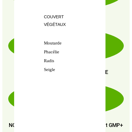
COUVERT
PRODUITS CERTIFIÉ 100% BIO
VÉGÉTAUX
Moutarde
Phacélie
Radis
Seigle
PAIEMENT SÉCURISÉ 100% FIABLE
NOUS SOMMES CERTIFIÉS : GMP+ FSA et GMP+