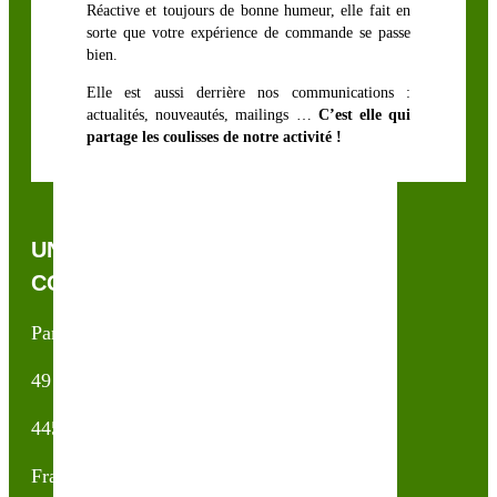
Réactive et toujours de bonne humeur, elle fait en
sorte que votre expérience de commande se passe
bien.
Elle est aussi derrière nos communications :
actualités, nouveautés, mailings …
C’est elle qui
partage les coulisses de notre activité !
UNE QUESTION, UN CONSEIL ?
CONTACTEZ-NOUS !
Partner & Co SAS
49 avenue du Général de Gaulle
44500 La Baule Escoublac
France