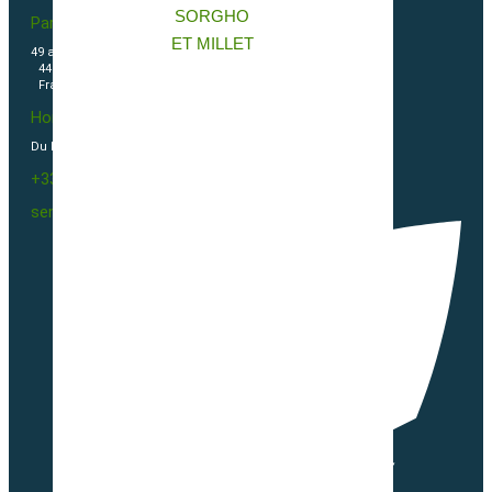
SORGHO
Partner & Co SAS
ET MILLET
49 avenue du Général de Gaulle
44500 La Baule Escoublac
France
Horaires
Du Lundi au vendredi 09h00-12h00 / 13h30-16h00
+33(0)2 40 23 63 24
sembio@partnerandco.fr