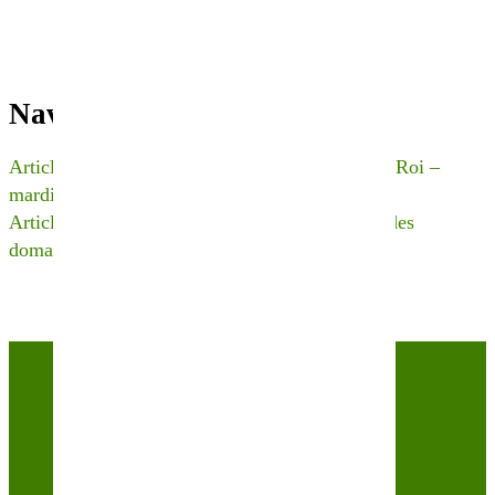
Navigation de l’article
Article Précédent
Carnet de bord du Potager du Roi –
mardi 24 mars 2020
Article Suivant
Nos engrais verts sur les terres des
domaines Gérard Bertrand