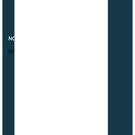
Engrais verts bio
Parcours volaille bio
Semences fourragères bio
NOTRE SOCIÉTÉ
Menu
Foire aux questions
L’histoire Sembio
Origine de nos sociétés
À propos de Partner & Co
Nos certificats biologiques
Attestation GNIS – Partner & Co
Notre actualité
Notre catalogue
Petit lexique du parfait semencier bio