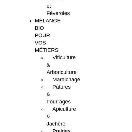
et
Féveroles
MÉLANGE
BIO
POUR
VOS
MÉTIERS
Viticulture
&
Arboriculture
Maraichage
Pâtures
&
Fourrages
Apiculture
&
Jachère
Prairies