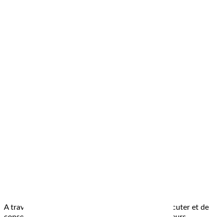
A travers notre métier, nous avons le plaisir de discuter et de