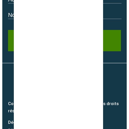
Copyright @2026 semence-biologique.fr – Tous droits
réservés – Réalisé par
Partner Web
Découvrez notre blog et suivez