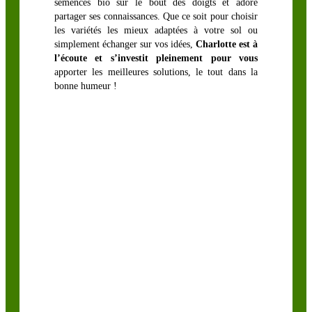
semences bio sur le bout des doigts et adore
Hybride
partager ses connaissances. Que ce soit pour choisir
Ray-Grass
les variétés les mieux adaptées à votre sol ou
simplement échanger sur vos idées,
Charlotte est à
Italien
l’écoute et s’investit pleinement pour vous
biologique
apporter les meilleures solutions, le tout dans la
bonne humeur !