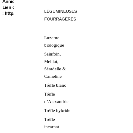
Annick BOULLAIS – 76510 RICARVILLE DU VAL.
Lien du forum de l’association
LÉGUMINEUSES
:
https://chevauxdidaho.forumactif.com/forum
FOURRAGÈRES
Luzerne
biologique
Sainfoin,
Mélilot,
Séradelle &
Cameline
Trèfle blanc
Trèfle
d’Alexandrie
Trèfle hybride
Trèfle
incarnat