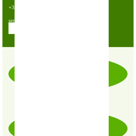
+33(0)2 40 23 63 24
sembio@partnerandco.fr
Contactez nos conseillères
LIVRAISON RAPIDE & SOIGNÉE