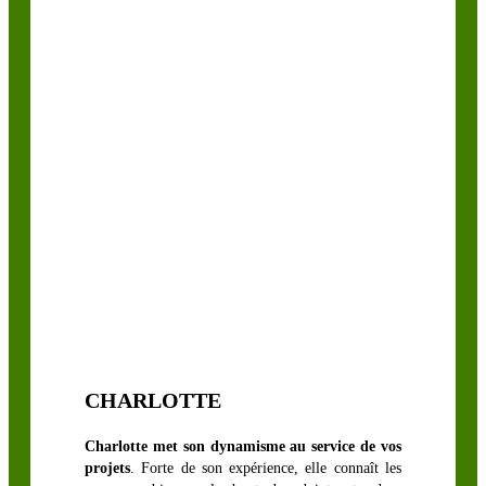
GRAMINÉES
FOURRAGÈRES
Festulolium
& Dactyle
Fétuque,
Fléole &
Pâturin des
prés
Ray-Grass
Anglais
CHARLOTTE
Ray-Grass
Annuel
Charlotte met son dynamisme au service de vos
projets
. Forte de son expérience, elle connaît les
Ray-Grass