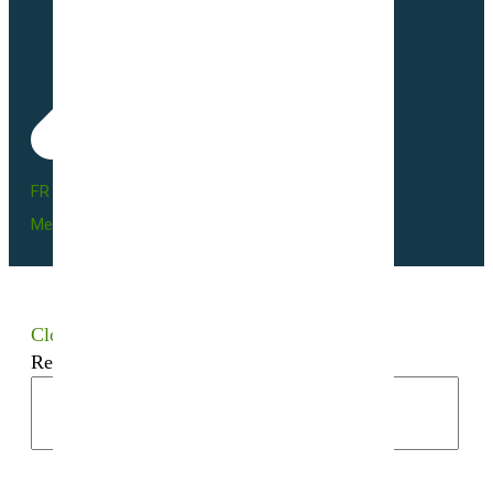
FR BIO 10 - 66055
Mentions légales
Close
Recherchez votre semence bio