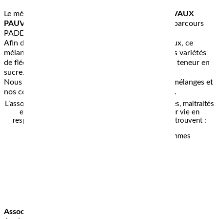
Le mélange qu’elle utilise :
Mélange PÂTURE CHEVAUX
PAUVRE EN SUCRE
– 85% Bio – Pour pâtures et parcours
PADDOCK-PARADISE
Afin de préserver l’équilibre alimentaire des chevaux, ce
mélange ne contient pas de Ray-grass et utilise des variétés
de fléoles anciennes sélectionnées pour leur faible teneur en
sucre.
Nous accompagnons MMe Boullais à travers nos mélanges et
nos conseils pour la mise en place de ses parcelles.
L’association IDAHO accueille des chevaux handicapés, maltraités
et âgés pour qu’ils puissent finir paisiblement leur vie en
respectant au plus près leur vraie nature et qu’ils retrouvent :
I
ndépendance
,
plutôt que faire-valoir des hommes
D
ignité
,
plutôt qu’asservissement
A
paisement
,
plutôt que stress
H
armonie
,
plutôt que contrainte
O
xygène
,
plutôt qu’enfermement
Le droit de vivre tout simplement.
Association IDAHO: