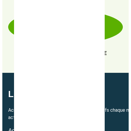
FRA
EN RECHERCHE PERPÉTUELLE DE
PERFORMANCE
LETTRE MENSUELLE
Accédez directement à nos bons plans exclusifs chaque mo
actualité.