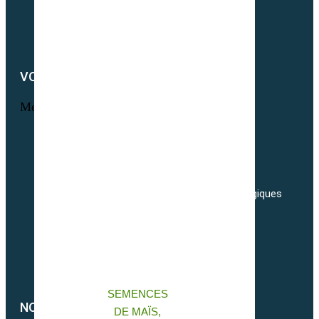
Newsletter
Notre démarche RSE
Nous contacter
VOTRE COMPTE
Menu
Informations personnelles
Commandes
Adresses
Nos tarifs de transport de semences Biologiques
Livraisons
Nos conditions générales de ventes
Politique de confidentialité
Politique de cookies (UE)
SEMENCES
NOUS CONTACTER
DE MAÏS,