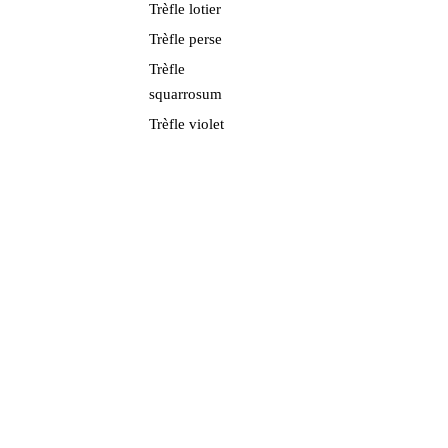
Trèfle lotier
Trèfle perse
Trèfle
squarrosum
Trèfle violet