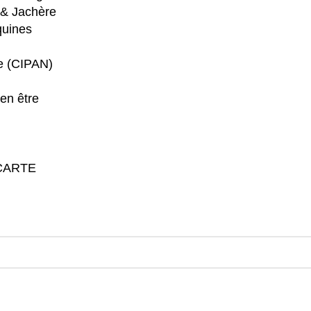
 & Jachère
quines
re (CIPAN)
en être
CARTE