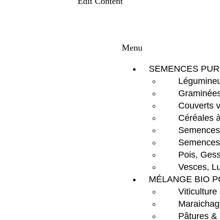
Edit Content
Menu
SEMENCES PUR
Légumineu
Graminées
Couverts 
Céréales à
Semences d
Semences 
Pois, Gess
Vesces, Lu
MÉLANGE BIO P
Viticulture
Maraichag
Pâtures &