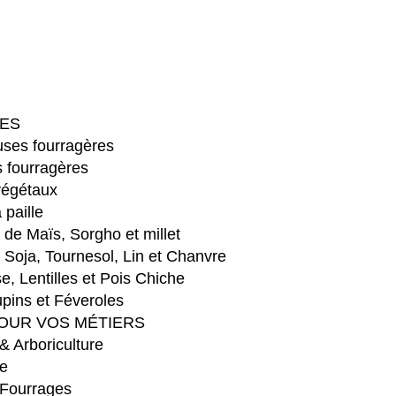
ES
ses fourragères
 fourragères
végétaux
 paille
e Maïs, Sorgho et millet
Soja, Tournesol, Lin et Chanvre
e, Lentilles et Pois Chiche
pins et Féveroles
OUR VOS MÉTIERS
 & Arboriculture
e
 Fourrages