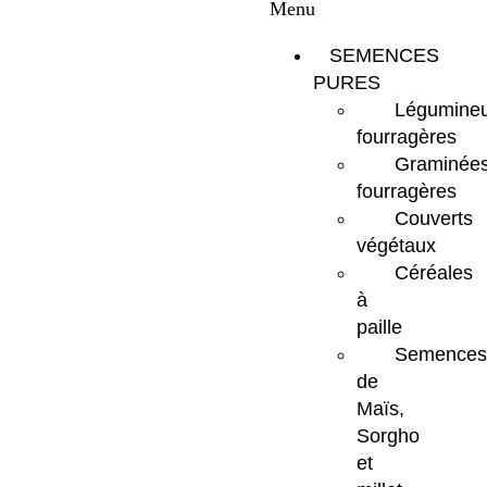
Menu
SEMENCES
PURES
Légumine
fourragères
Graminée
fourragères
Couverts
végétaux
Céréales
à
paille
Semences
de
Maïs,
Sorgho
et