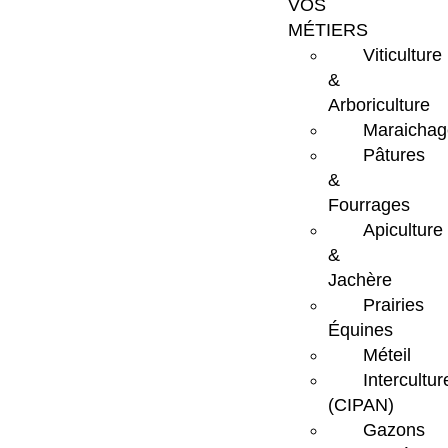
VOS
MÉTIERS
Viticulture
&
Arboriculture
Maraichag
Pâtures
&
Fourrages
Apiculture
&
Jachère
Prairies
Équines
Méteil
Intercultur
(CIPAN)
Gazons