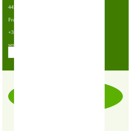
44500 La Baule Escoublac
France
+33(0)2 40 23 63 24
sembio@partnerandco.fr
Contactez nos conseillères
LIVRAISON RAPIDE & SOIGNÉE