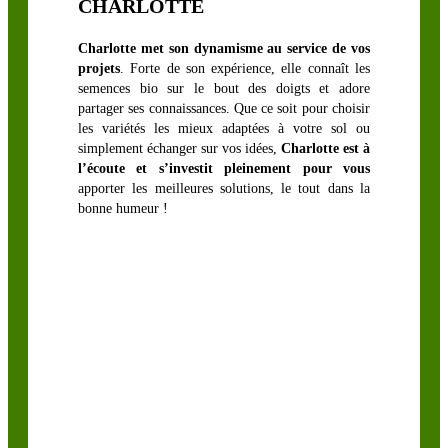
CHARLOTTE
LÉGUMINEUSES
Charlotte met son dynamisme au service de vos
FOURRAGÈRES
projets
. Forte de son expérience, elle connaît les
semences bio sur le bout des doigts et adore
partager ses connaissances. Que ce soit pour choisir
Luzerne
les variétés les mieux adaptées à votre sol ou
simplement échanger sur vos idées,
Charlotte est à
biologique
l’écoute et s’investit pleinement pour vous
Sainfoin,
apporter les meilleures solutions, le tout dans la
Mélilot,
bonne humeur !
Séradelle &
Cameline
Trèfle blanc
Trèfle
d’Alexandrie
Trèfle hybride
Trèfle
incarnat