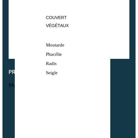
COUVERT
VÉGÉTAUX
Moutarde
Phacélie
Radis
PRODUITS
Seigle
Menu
Maraichage
Pâtures & Fourrages
Apiculture & Jachère
Prairies Équines
Gazons