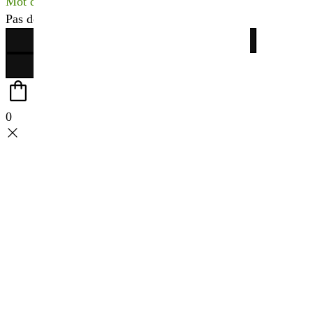
Mot de passe perdu ?
Pas de compte ?
Créer votre espace
0