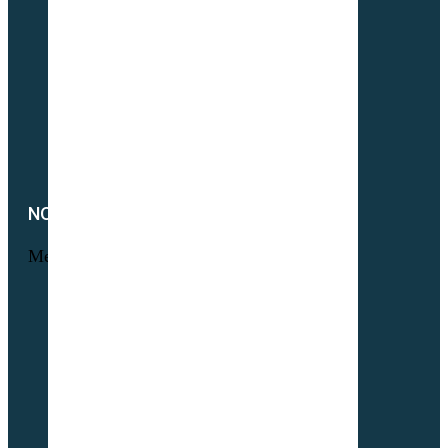
Interculture (CIPAN)
Mélange à la carte
Semences Equivert bio
Semences bio Viticulture
Engrais verts bio
Parcours volaille bio
Semences fourragères bio
NOTRE SOCIÉTÉ
Menu
Foire aux questions
L’histoire Sembio
Origine de nos sociétés
À propos de Partner & Co
Nos certificats biologiques
Attestation GNIS – Partner & Co