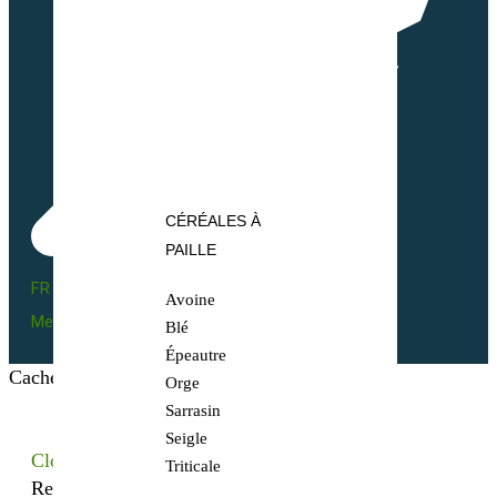
CÉRÉALES À
PAILLE
FR BIO 10 - 66055
Avoine
Mentions légales
Blé
Épeautre
Cacher les filtres
Orge
Sarrasin
Seigle
Close
Triticale
Recherchez votre semence bio