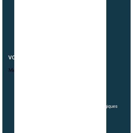
Notre actualité
Notre catalogue
Petit lexique du parfait semencier bio
Newsletter
Notre démarche RSE
Nous contacter
VOTRE COMPTE
Menu
Informations personnelles
Commandes
Adresses
Nos tarifs de transport de semences Biologiques
Livraisons
Nos conditions générales de ventes
Politique de confidentialité