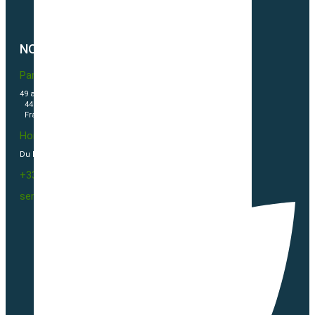
Politique de cookies (UE)
NOUS CONTACTER
Partner & Co SAS
49 avenue du Général de Gaulle
44500 La Baule Escoublac
France
Horaires
Du Lundi au vendredi 09h00-12h00 / 13h30-16h00
+33(0)2 40 23 63 24
sembio@partnerandco.fr