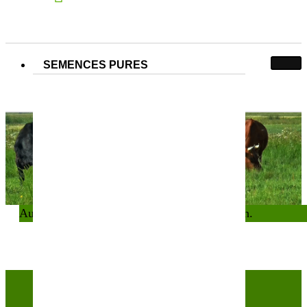
SEMENCES PURES
Demeter
Demeter
Accueil
Mélange BIO pour vos métiers
Demeter
Aucun produit ne correspond à votre sélection.