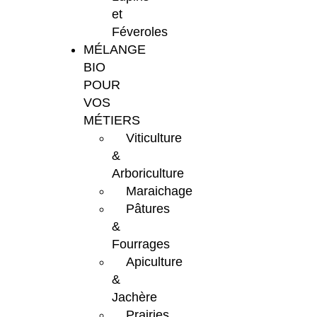
et
Féveroles
MÉLANGE
BIO
POUR
VOS
MÉTIERS
Viticulture
&
Arboriculture
Maraichage
Pâtures
&
Fourrages
Apiculture
&
Jachère
Prairies