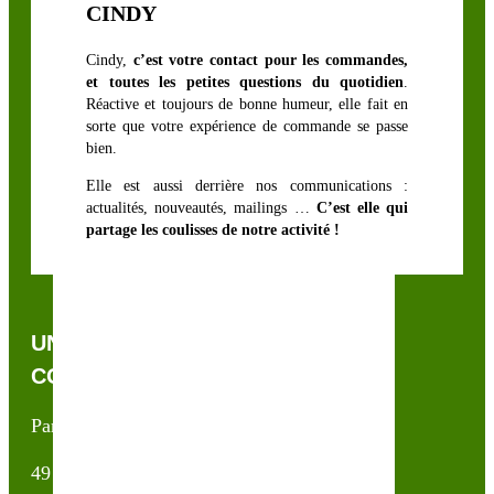
CINDY
Cindy,
c’est votre contact pour les commandes,
et toutes les petites questions du quotidien
.
Réactive et toujours de bonne humeur, elle fait en
sorte que votre expérience de commande se passe
bien.
Elle est aussi derrière nos communications :
actualités, nouveautés, mailings …
C’est elle qui
partage les coulisses de notre activité !
UNE QUESTION, UN CONSEIL ?
CONTACTEZ-NOUS !
Partner & Co SAS
49 avenue du Général de Gaulle