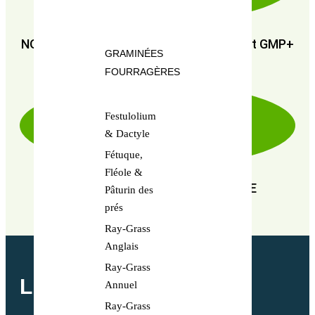
NOUS SOMMES CERTIFIÉS : GMP+ FSA et GMP+
GRAMINÉES
FRA
FOURRAGÈRES
Festulolium
& Dactyle
Fétuque,
Fléole &
EN RECHERCHE PERPÉTUELLE DE
Pâturin des
PERFORMANCE
prés
Ray-Grass
Anglais
Ray-Grass
LETTRE MENSUELLE
Annuel
Ray-Grass