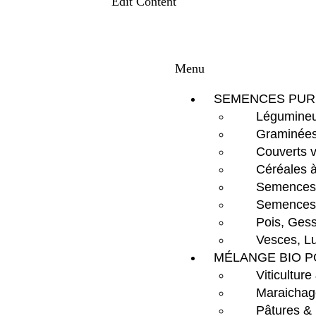
Edit Content
Menu
SEMENCES PUR
Légumineu
Graminées
Couverts 
Céréales à
Semences d
Semences 
Pois, Gess
Vesces, Lu
MÉLANGE BIO P
Viticulture
Maraichag
Pâtures &