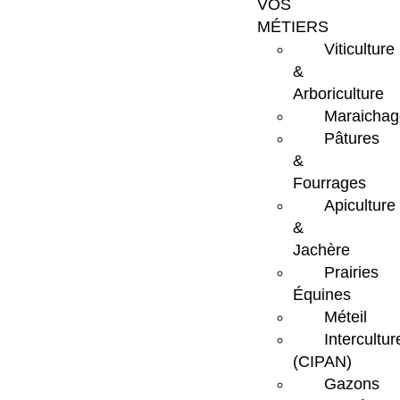
VOS
MÉTIERS
Viticulture
&
Arboriculture
Maraichag
Pâtures
&
Fourrages
Apiculture
&
Jachère
Prairies
Équines
Méteil
Intercultur
(CIPAN)
Gazons