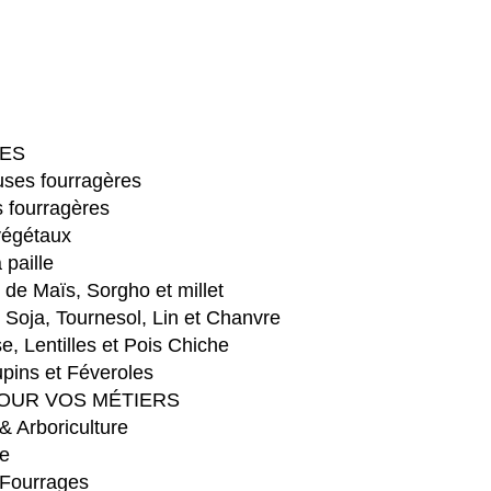
ES
ses fourragères
 fourragères
végétaux
 paille
e Maïs, Sorgho et millet
Soja, Tournesol, Lin et Chanvre
e, Lentilles et Pois Chiche
pins et Féveroles
OUR VOS MÉTIERS
 & Arboriculture
e
 Fourrages