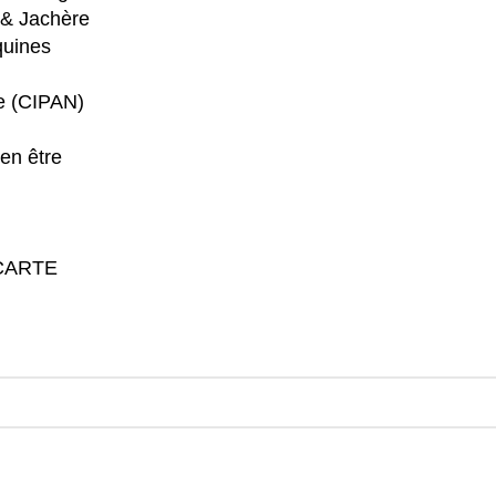
 & Jachère
quines
re (CIPAN)
en être
CARTE