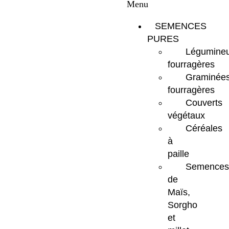
Menu
SEMENCES
PURES
Légumine
fourragères
Graminée
fourragères
Couverts
végétaux
Céréales
à
paille
Semences
de
Maïs,
Sorgho
et