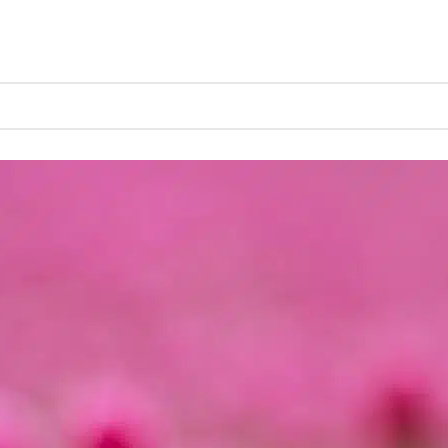
iété :
Gesse de printe
Gesse de printemps
Produit Variété
Gesse de printemps
Accueil