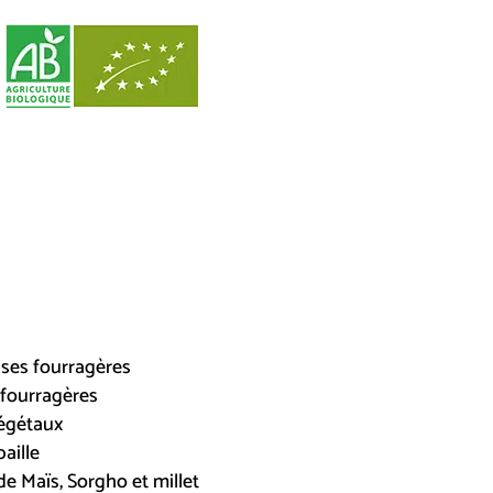
es fourragères
fourragères
égétaux
paille
e Maïs, Sorgho et millet