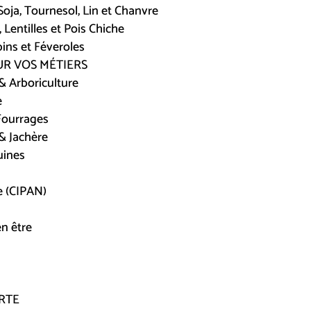
oja, Tournesol, Lin et Chanvre
, Lentilles et Pois Chiche
ins et Féveroles
UR VOS MÉTIERS
 & Arboriculture
e
Fourrages
& Jachère
uines
e (CIPAN)
n être
RTE