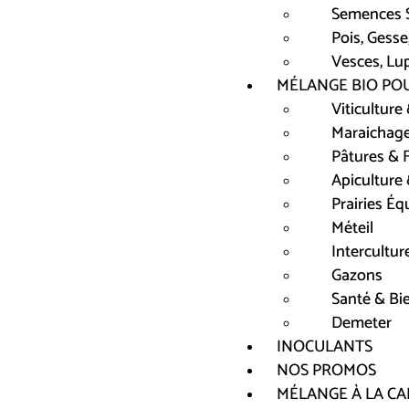
Semences S
Pois, Gesse
Vesces, Lup
MÉLANGE BIO PO
Viticulture
Maraichag
Pâtures & 
Apiculture 
Prairies Éq
Méteil
Intercultur
Gazons
Santé & Bie
Demeter
INOCULANTS
NOS PROMOS
MÉLANGE À LA CA