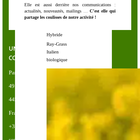
Anglais
Elle est aussi derrière nos communications :
Ray-Grass
actualités, nouveautés, mailings …
C’est elle qui
partage les coulisses de notre activité !
Annuel
Ray-Grass
Hybride
Ray-Grass
UNE QUESTION, UN CONSEIL ?
Italien
CONTACTEZ-NOUS !
biologique
Partner & Co SAS
49 avenue du Général de Gaulle
44500 La Baule Escoublac
France
+33(0)2 40 23 63 24
sembio@partnerandco.fr