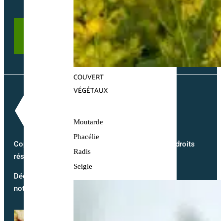
COUVERT
VÉGÉTAUX
Moutarde
Phacélie
Copyright @2026 semence-biologique.fr – Tous droits
Radis
réservés – Réalisé par
Partner Web
Seigle
Découvrez notre blog et suivez
notre actualité