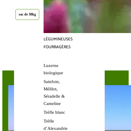
sac de 30kg
141,00 €
LÉGUMINEUSES
Ajouter au panier
FOURRAGÈRES
Luzerne
biologique
Sainfoin,
Mélilot,
Séradelle &
Cameline
Trèfle blanc
Trèfle
d’Alexandrie