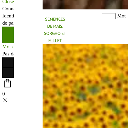
Close
Connexion
Identifiant ou adresse mail
*
Mot
SEMENCES
de passe
*
DE MAÏS,
SORGHO ET
Se connecter
MILLET
Mot de passe perdu ?
Pas de compte ?
Créer votre espace
0