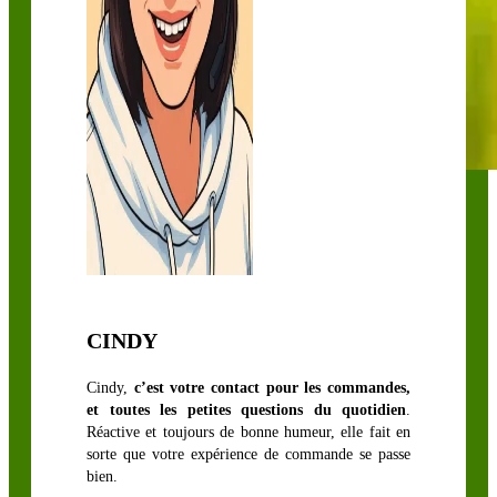
GRAMINÉES
FOURRAGÈRES
Festulolium
& Dactyle
CINDY
Fétuque,
Fléole &
Cindy,
c’est votre contact pour les commandes,
Pâturin des
et toutes les petites questions du quotidien
.
Réactive et toujours de bonne humeur, elle fait en
prés
sorte que votre expérience de commande se passe
Ray-Grass
bien.