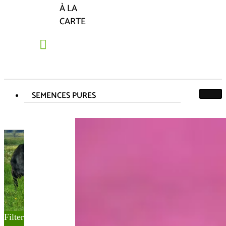
À LA
CARTE
SEMENCES PURES
Semis Zone Méditerranéenne :
Jusqu'à mi-
octobre
Jusqu'à mi-octobre
Accueil
Produit Semis Zone Méditerranéenne
Jusqu'à mi-octobre
Filter