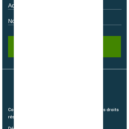
Copyright @2026 semence-biologique.fr – Tous droits
réservés – Réalisé par
Partner Web
Découvrez notre blog et suivez