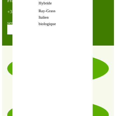
France
Hybride
Ray-Grass
+33(0)2 40 23 63 24
Italien
sembio@partnerandco.fr
biologique
Contactez nos conseillères
LIVRAISON RAPIDE & SOIGNÉE