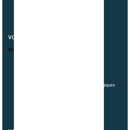
Newsletter
Notre démarche RSE
Nous contacter
VOTRE COMPTE
Menu
Informations personnelles
Commandes
Adresses
Nos tarifs de transport de semences Biologiques
Livraisons
Nos conditions générales de ventes
Politique de confidentialité
Politique de cookies (UE)