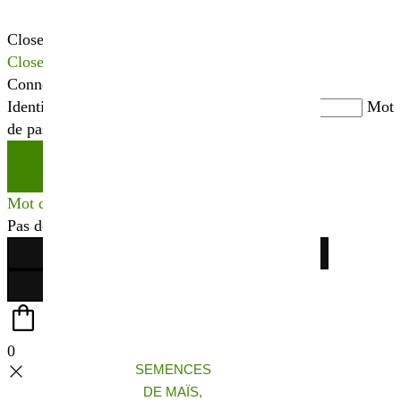
Close
Close
Connexion
Identifiant ou adresse mail
*
Mot
de passe
*
Se connecter
Mot de passe perdu ?
Pas de compte ?
Créer votre espace
0
SEMENCES
DE MAÏS,