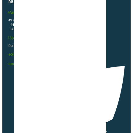
NOUS CONTACTER
Partner & Co SAS
49 avenue du Général de Gaulle
44500 La Baule Escoublac
France
Horaires
Du Lundi au vendredi 09h00-12h00 / 13h30-16h00
+33(0)2 40 23 63 24
sembio@partnerandco.fr