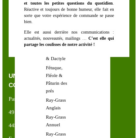
et toutes les petites questions du quotidien
.
Réactive et toujours de bonne humeur, elle fait en
sorte que votre expérience de commande se passe
bien.
GRAMINÉES
FOURRAGÈRES
Elle est aussi derrière nos communications :
actualités, nouveautés, mailings …
C’est elle qui
partage les coulisses de notre activité !
Festulolium
& Dactyle
Fétuque,
UNE QUESTION, UN CONSEIL ?
Fléole &
Pâturin des
CONTACTEZ-NOUS !
prés
Partner & Co SAS
Ray-Grass
Anglais
49 avenue du Général de Gaulle
Ray-Grass
Annuel
44500 La Baule Escoublac
Ray-Grass