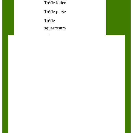
Trèfle lotier
Trèfle perse
Trèfle
squarrosum
Trèfle violet