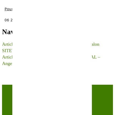
Pour un conseil technique ou un RDV :
06 20 06 57 19
Navigation de l’article
Article Précédent
Réumé de notre présence au salon
SITEVI
Article Suivant
L’équipe Semence au salon SIVAL –
Angers !