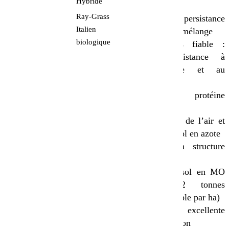
Hybride
productivité
Ray-Grass
Excellente persistance
Italien
en pur et en mélange
biologique
Variété très fiable :
grande résistance à
l’anthracnose et au
mildiou
Teneur en protéine
améliorée
Fixe l’azote de l’air et
enrichie le sol en azote
Améliore la structure
du sol
Enrichit le sol en MO
(jusqu’à 2 tonnes
d’humus stable par ha)
C’est une excellente
tête de rotation