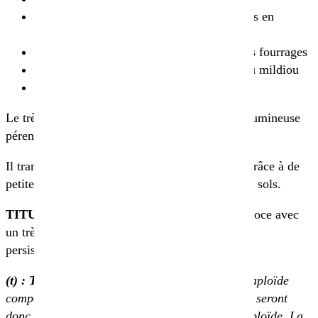
Adapté pour la culture du fourrage et semis en
interculture
Il s’agit d’une espèce de référence pour les fourrages
Une grande résistante à l’anthracnose et au mildiou
Un bon teneur en protéines
Le trèfle violet biologique TITUS(t) est une légumineuse
pérenne.
Il transfère et fixe l’azote de l’air dans la terre grâce à de
petites bactéries, ce qui augmente la fertilité des sols.
TITUS
est un trèfle violet tétraploïde demi précoce avec
un très haut niveau de productivité et une bonne
persistance en pur ou en mélange.
(t) :
Tétraploïde
: Les cellules d’une plante tétraploïde
comportent quatre copies de chaque gène. Elles seront
donc plus grosses qu’une cellule diploïde ou triploïde. La