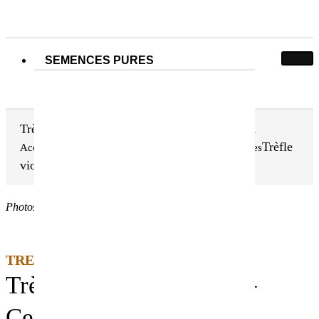
SEMENCES PURES
Trèfle violet TITUS (t) – Certifié DEMETER
Trèfle
Accueil
Nos semences pures
Légumineuses fourragères
violet TITUS (t) – Certifié DEMETER
Photos non contractuelles
TREFLE VIOLET DEMETER
Trèfle violet TITUS (t) –
Certifié DEMETER