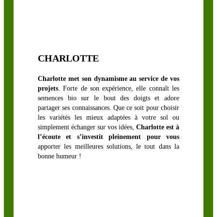
CHARLOTTE
Charlotte met son dynamisme au service de vos
projets
. Forte de son expérience, elle connaît les
CÉRÉALES À
semences bio sur le bout des doigts et adore
PAILLE
partager ses connaissances. Que ce soit pour choisir
les variétés les mieux adaptées à votre sol ou
Avoine
simplement échanger sur vos idées,
Charlotte est à
l’écoute et s’investit pleinement pour vous
Blé
apporter les meilleures solutions, le tout dans la
Épeautre
bonne humeur !
Orge
Sarrasin
Seigle
Triticale