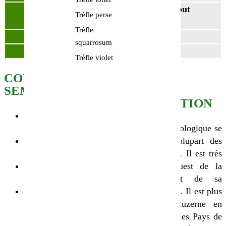
Mars Avril - Aout
Date de semis
Trèfle perse
Septembre
Trèfle
N° Partner&Co
130800028
squarrosum
Variété
Trèfle violet
Trèfle violet
CONSEILS DE
SEMIS
IMPLANTATION
Profondeur de semis : 1
à 2 cm
Le trèfle violet biologique se
Dose de semis : 18-20
trouve dans la plupart des
kg/ha
régions françaises. Il est très
Période de semis : fin
cultivé dans l’ouest de la
avril à mi-aout
France du fait de sa
Conseils :
résistance au froid. Il est plus
Préparer un lit de
adapté que la luzerne en
semences très fin,
Bretagne et dans les Pays de