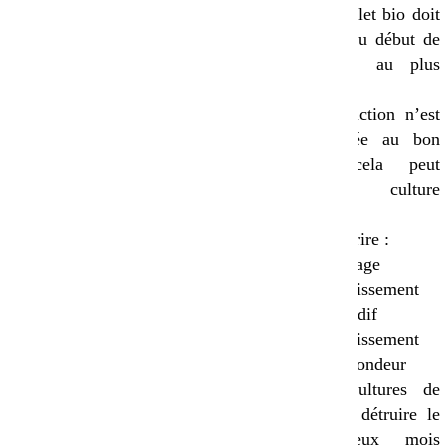
Le trèfle violet bio doit
être coupé au début de
la floraison au plus
tard.
Si sa destruction n’est
pas effectuée au bon
moment, cela peut
altérer la culture
suivante.
Sont à proscrire :
le broyage
l’enfouissement
trop tardif
l’enfouissement
en profondeur
Pour les cultures de
printemps : détruire le
couvert deux mois