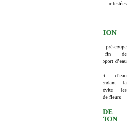
trop infestées
d’adventices
CONSEILS
D’IRRIGATION
Après la pré-coupe
jusqu’en fin de
floraison : apport d’eau
régulier.
Un apport d’eau
régulier pendant la
floraison évite les
avortements de fleurs
CONSEILS DE
DESTRUCTION