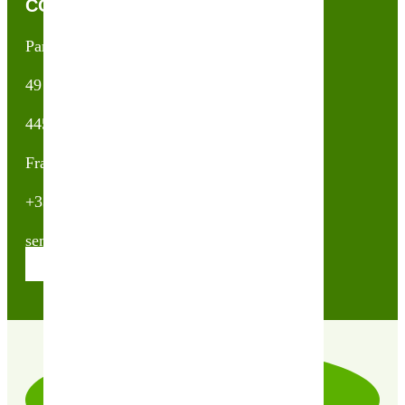
CONTACTEZ-NOUS !
Partner & Co SAS
49 avenue du Général de Gaulle
44500 La Baule Escoublac
France
+33(0)2 40 23 63 24
sembio@partnerandco.fr
Contactez nos conseillères