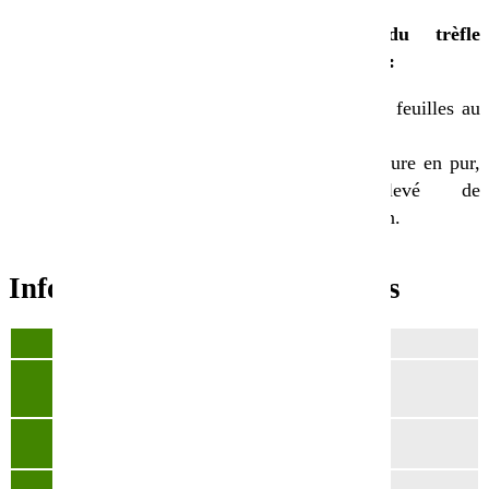
Inconvénients du trèfle
violet biologique :
Fragilité des feuilles au
fanage
Éviter la pâture en pur,
risque élevé de
météorisation.
Informations complémentaires
Poids
ND
Choisissez votre
sac de 25kg
conditionnement
Densité
18-20 kg/ha