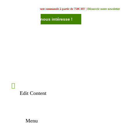
Un cadeau offert pour toute commande à partir de 750€ HT |
Découvrir notre newsletter
Votre avis nous intéresse !
Edit Content
Menu