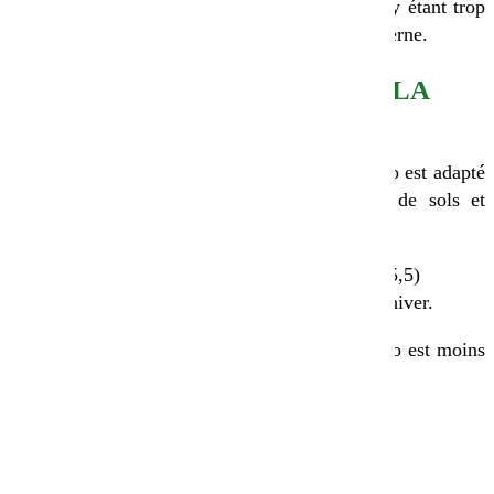
afin d’avoir une
la Loire, les sols y étant trop
terre bien émiettée
acides pour la luzerne.
Effectuer le semis
CHOIX DE LA
après le dernier
PARCELLE
désherbage
mécanique
Semer au semoir
Le trèfle violet bio est adapté
ou à la volée
à tous les types de sols et
Association
particulièrement :
conseillée avec un
acides (pH>5,5)
ray-grass, cela
humides en hiver.
évite le
désherbage et
Le trèfle violet bio est moins
assure une
adapté aux sols :
meilleure qualité
de la récolte
sableux
limoneux
séchant