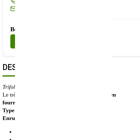
Appelez-nous au
02 40 23 63 24
Ou écrivez-nous à
sembio@partnerandco.fr
Besoin d'un conseil technique ?
Nous contacter
DESCRIPTION
Trifolium pratense
Le trèfle violet
TITUS
possède un
rendement en
fourrage exceptionnel
.
Type d’utilisation : Pâture, Foin, Ensilage,
Enrubannage, Affouragement
Bonne persévérance dans la durée
Bonne résistance aux maladies du trèfle