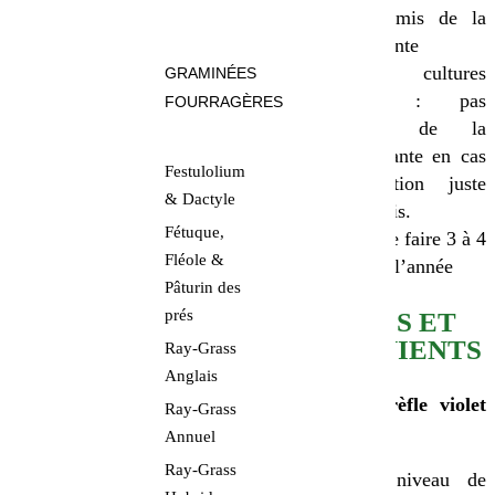
avant le semis de la
culture suivante
Pour les cultures
GRAMINÉES
d’automne : pas
FOURRAGÈRES
d’altération de la
culture suivante en cas
Festulolium
de destruction juste
& Dactyle
avant le semis.
Fétuque,
Possibilité de faire 3 à 4
Fléole &
coupes dans l’année
Pâturin des
prés
AVANTAGES ET
INCONVÉNIENTS
Ray-Grass
Anglais
Avantages du trèfle violet
Ray-Grass
biologique :
Annuel
Ray-Grass
Très haut niveau de