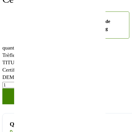
Choisissez votre
sac de
conditionnement
25kg
quantité de
Trèfle violet
TITUS (t) -
Certifié
DEMETER
Ajouter à votre panier
Quantité disponible insuffisante ?