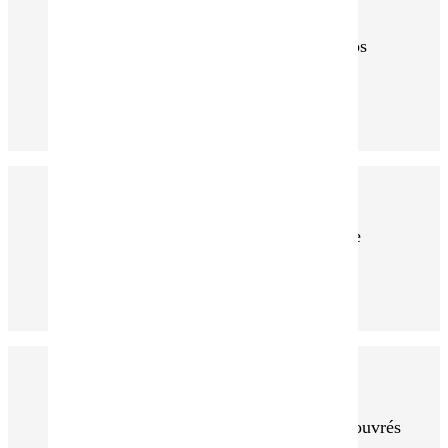
Certifiée Biologique, Télécharger nos
certificats
Paiement sécurisé, par notre système
bancaire
Commandes expédiés en 48h Jours ouvrés