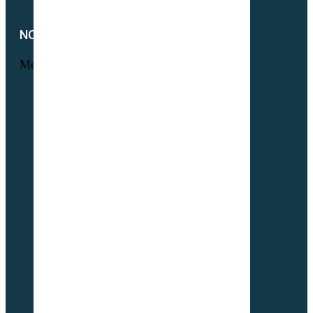
NOTRE SOCIÉTÉ
Menu
Foire aux questions
L’histoire Sembio
Origine de nos sociétés
À propos de Partner & Co
Nos certificats biologiques
Attestation GNIS – Partner & Co
Notre actualité
Notre catalogue
Petit lexique du parfait semencier bio
Newsletter
Notre démarche RSE
Nous contacter