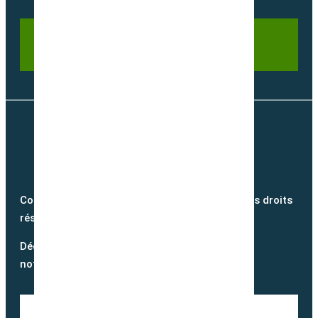
Copyright @2026 semence-biologique.fr – Tous droits
réservés – Réalisé par
Partner Web
Découvrez notre blog et suivez
notre actualité