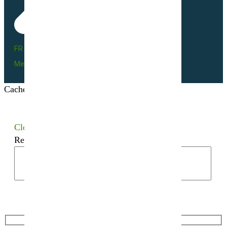
FR BIO 10 - 66055
Mentions légales
Cacher les filtres
Close
Recherchez votre semence bio