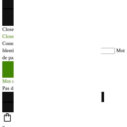
×
Close
Close
Connexion
Identifiant ou adresse mail
*
Mot
de passe
*
Se connecter
Mot de passe perdu ?
Pas de compte ?
Créer votre espace