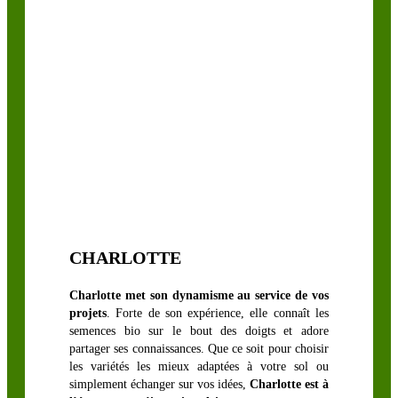
LÉGUMINEUSES
FOURRAGÈRES
Luzerne
biologique
Sainfoin,
Mélilot,
Séradelle &
Cameline
CHARLOTTE
Trèfle blanc
Trèfle
Charlotte met son dynamisme au service de vos
d’Alexandrie
projets
. Forte de son expérience, elle connaît les
Trèfle hybride
semences bio sur le bout des doigts et adore
partager ses connaissances. Que ce soit pour choisir
Trèfle
les variétés les mieux adaptées à votre sol ou
incarnat
simplement échanger sur vos idées,
Charlotte est à