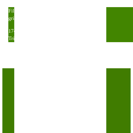
Filter
grid button
list button
174 résultats affichés
Trier par