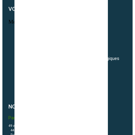
VOTRE COMPTE
Menu
Informations personnelles
Commandes
Adresses
Nos tarifs de transport de semences Biologiques
Livraisons
Nos conditions générales de ventes
Politique de confidentialité
Politique de cookies (UE)
NOUS CONTACTER
Partner & Co SAS
49 avenue du Général de Gaulle
44500 La Baule Escoublac
France