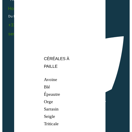
Horaires
Du Lundi au vendredi 09h00-12h00 / 13h30-16h00
+33(0)2 40 23 63 24
sembio@partnerandco.fr
CÉRÉALES À
PAILLE
Avoine
Blé
Épeautre
Orge
Sarrasin
Seigle
Triticale