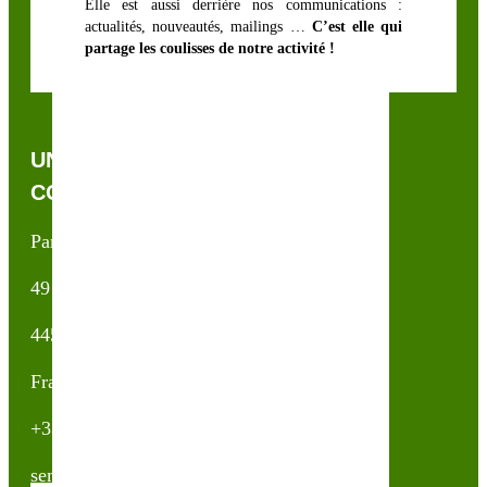
Elle est aussi derrière nos communications :
actualités, nouveautés, mailings …
C’est elle qui
partage les coulisses de notre activité !
UNE QUESTION, UN CONSEIL ?
CONTACTEZ-NOUS !
Partner & Co SAS
49 avenue du Général de Gaulle
44500 La Baule Escoublac
France
+33(0)2 40 23 63 24
sembio@partnerandco.fr