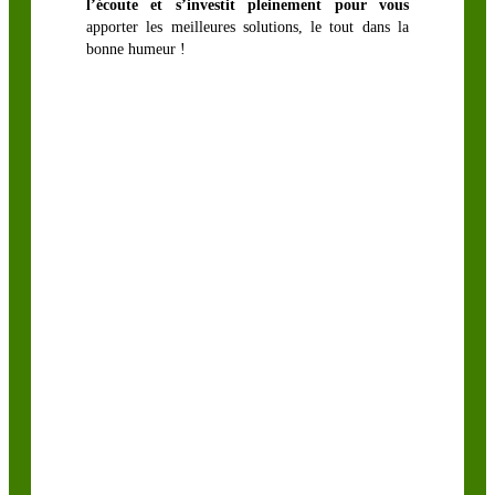
l’écoute et s’investit pleinement pour vous
Trèfle lotier
apporter les meilleures solutions, le tout dans la
Trèfle perse
bonne humeur !
Trèfle
squarrosum
Trèfle violet