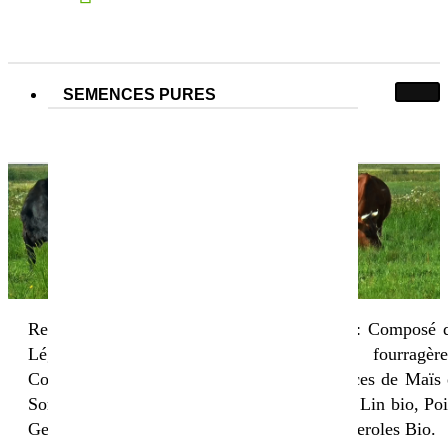
SEMENCES PURES
Nos semences pures
Nos semences pures
Accueil
Nos semences pures
Retrouvez nos gammes de semences pures : Composé 
Légumineuses fourragères, Graminées fourragère
Couvert végétaux, Céréales à paille, Semences de Maïs 
Sorgho Bio, Semences de Soja, Tournesol et Lin bio, Poi
Gesse et Lentilles Bio, Vesces, Lupins et Féveroles Bio.