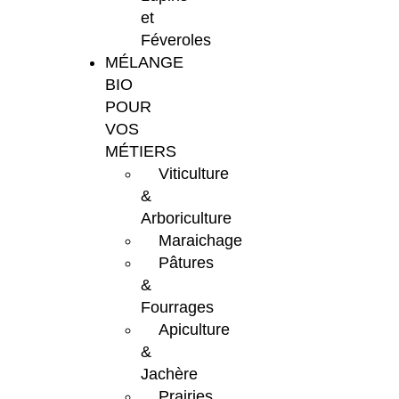
et
Féveroles
MÉLANGE
BIO
POUR
VOS
MÉTIERS
Viticulture
&
Arboriculture
Maraichage
Pâtures
&
Fourrages
Apiculture
&
Jachère
Prairies