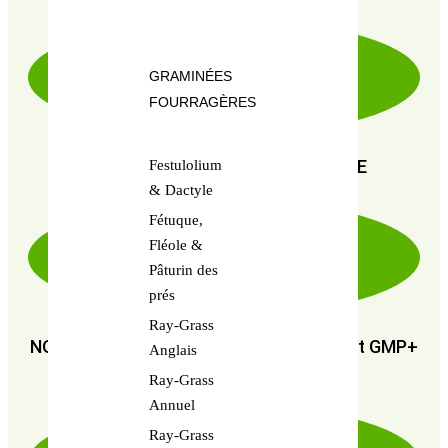
GRAMINÉES
FOURRAGÈRES
PAIEMENT SÉCURISÉ 100% FIABLE
Festulolium
& Dactyle
Fétuque,
Fléole &
Pâturin des
prés
Ray-Grass
NOUS SOMMES CERTIFIÉS : GMP+ FSA et GMP+
Anglais
FRA
Ray-Grass
Annuel
Ray-Grass