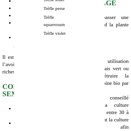
Caillouteux
DÉSHERBAGE
Pauvres
Trèfle perse
Drainés
Possibilité de passer une
Trèfle
Avec un pH de 5,0 à
herse étrille quand la plante
squarrosum
6,5
est bien enracinée.
Trèfle violet
Peut tolérer un pH
jusqu’à 4,5.
CONSEILS
Il est déconseillé de cultiver
Pour une utilisation
l’avoine bio sur les sols
comme engrais vert ou
riches en humus.
couvert, détruire la
culture d’avoine bio par
CONSEILS DE
broyage.
SEMIS
Il est conseillé
d’enfouir la culture
Profondeur de semis : 2
d’avoine bio entre 30 à
à 3 cm
50 jours avant la culture
Dose de semis : 150-
suivante, afin
180 kg/ha