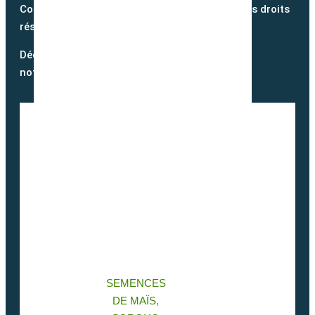
Copyright @2026 semence-biologique.fr – Tous droits
réservés – Réalisé par
Partner Web
Découvrez notre blog et suivez
notre actualité
SEMENCES
DE MAÏS,