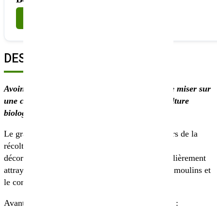
Nous contacter
DESCRIPTION
Avoine nue OLIVER 100% bio, la certitude de miser sur
une culture spéciale et précieuse pour l’agriculture
biologique.
Le grain se détache complètement de la balle lors de la
récolte. Cette approche élimine les processus de
décorticage onéreux et rend cette variété particulièrement
attrayante pour la transformation à la ferme, les moulins et
le commerce des produits biologiques.
Avantages de l’avoine nue OLIVER biologique :