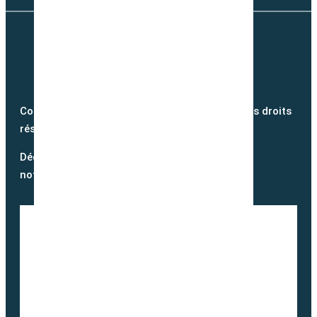
Copyright @2026 semence-biologique.fr – Tous droits
réservés – Réalisé par
Partner Web
Découvrez notre blog et suivez
notre actualité