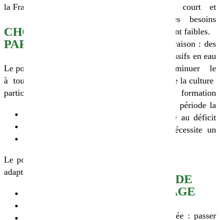
la France.
relativement court et
précoce, ses besoins
CHOIX DE LA
hydriques sont faibles.
PARCELLE
Avant la floraison : des
apports excessifs en eau
Le pois d’hiver bio est adapté
peuvent diminuer le
à tous types de sols, mais
rendement de la culture
particulièrement :
Période de formation
des graines : période la
Sains
plus sensible au déficit
Poreux
hydrique. Nécessite un
Profonds
complément
d’irrigation.
Le pois d’hiver bio n’est pas
adapté aux sols :
CONSEILS DE
DÉSHERBAGE
Limoneux battants
Humides
Avant la levée : passer
Asphyxiants