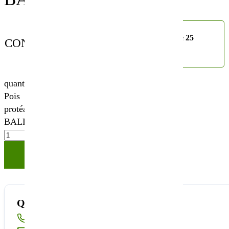
sac de 25
CONDITIONNEMENT
kg
quantité de
Pois
protéagineux
BALLTRAP
Ajouter à votre panier
Quantité disponible insuffisante ?
Appelez-nous au
02 40 23 63 24