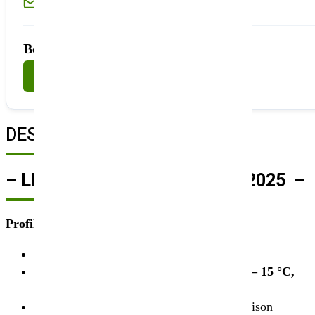
Ou écrivez-nous à
sembio@partnerandco.fr
Besoin d'un conseil technique ?
Nous contacter
DESCRIPTION
– LIVRAISON MI SEPTEMBRE 2025 –
Profil
Haut niveau de rendement
Bonne résistance à l’hiver jusqu’à env. – 15 °C,
grande sécurité de culture
Type de variété sans demi-feuilles, à floraison