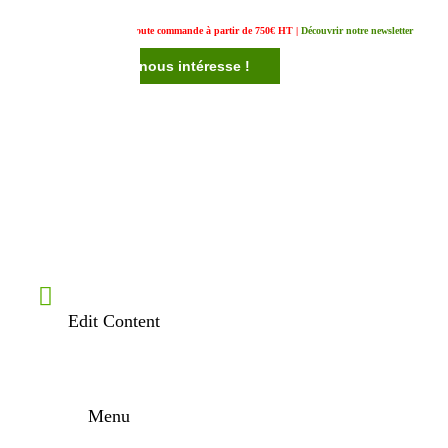
Un cadeau offert pour toute commande à partir de 750€ HT |
Découvrir notre newsletter
Votre avis nous intéresse !
Edit Content
Menu