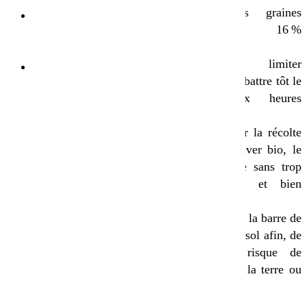
lorsque les graines
Période de semis : fin
approchent 16 %
septembre à début
d’humidité
octobre
Pour limiter
Conseils :
l’égrenage : battre tôt le
Préparer un lit de
matin, aux heures
semences très fin,
fraiches
afin d’avoir une
Pour faciliter la récolte
terre bien émiettée
du pois d’hiver bio, le
La surface du sol
sol doit être sans trop
(10-15 cm) doit
de cailloux et bien
être bien aérée
nivelé
Le pois est
Ne pas poser la barre de
sensible à tout
coupe sur le sol afin, de
obstacle à
limiter le risque de
l’enracinement
ramasser de la terre ou
Pour une
des cailloux
utilisation en
battage, un