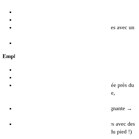
blanche
Bonne utilisation de l’humidité hivernale
Maturité précoce
BALLTRAP
est une variété à grains jaunes avec un
PMG faible à moyen
Teneur moyenne en protéines
Emplacement
Intervalle de culture recommandé 5-6 ans
Valeur pH > 6
Attention, la barre de coupe doit être guidée près du
sol pour la récolte (faible hauteur de gousse,
comparable à celle des pois de printemps)
Sensible au manque d’air/à l’humidité stagnante →
sol perméable
Les sols riches en pierres ainsi que les sites avec des
précipitations fréquentes en été (maladies du pied !)