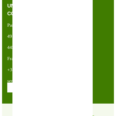
UNE QUESTION, UN CONSEIL ?
CONTACTEZ-NOUS !
Partner & Co SAS
49 avenue du Général de Gaulle
44500 La Baule Escoublac
France
+33(0)2 40 23 63 24
sembio@partnerandco.fr
Contactez nos conseillères