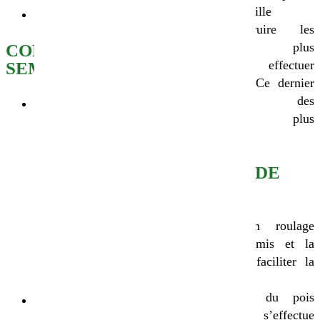
une herse étrille
Caillouteux
Pour détruire les
adventices plus
CONSEILS DE
développées, effectuer
SEMIS
un binage. Ce dernier
permet des
Profondeur de semis :
interventions plus
Sols argilo-
tardives.
calcaire : 4-5 cm
Sols limoneux : 3-
CONSEILS DE
4 cm
RÉCOLTE
Bien enfouir la
graine afin de
Réaliser un roulage
résister aux
entre le semis et la
risques de
levée pour faciliter la
déchaussement et
récolte
au gel
La récolte du pois
Dose de semis : 160-
d’hiver bio s’effectue
200 kg/ha