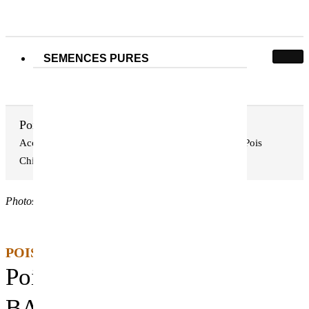
SEMENCES PURES
Pois protéagineux BALLTRAP
Accueil
Nos semences pures
Pois, Gesse, Lentilles et Pois
Pois protéagineux BALLTRAP
Chiche
Photos non contractuelles
POIS PROTEAGINEUX D'HIVER BIO
Pois protéagineux
BALLTRAP