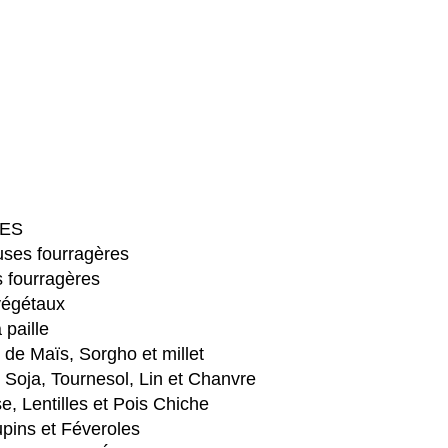
ES
ses fourragères
 fourragères
végétaux
 paille
e Maïs, Sorgho et millet
Soja, Tournesol, Lin et Chanvre
e, Lentilles et Pois Chiche
pins et Féveroles