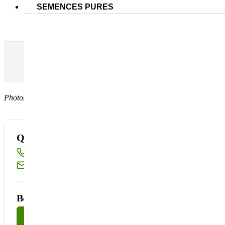
SEMENCES PURES
Orge de printemps TASJA
Orge de 
Accueil
Nos semences pures
Céréales à paille
Photos non contractuelles
Quantité disponible insuffisante ?
Appelez-nous au
02 40 23 63 24
Ou écrivez-nous à
sembio@partnerandco.fr
Besoin d'un conseil technique ?
Nous contacter