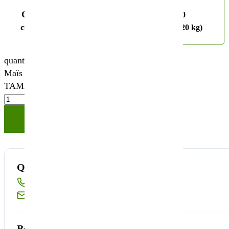
Choisissez votre
Dose 50.000
conditionnement
grains (15-20 kg)
quantité de
Maïs
TAMBUDZAI
Ajouter à votre panier
Quantité disponible insuffisante ?
Appelez-nous au
02 40 23 63 24
Ou écrivez-nous à
sembio@partnerandco.fr
Besoin d'un conseil technique ?