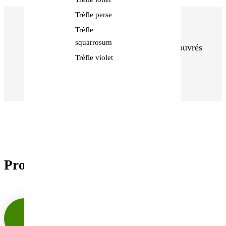
Trèfle perse
Trèfle
squarrosum
Commandes expédiés en 48h Jours ouvrés
Trèfle violet
- Colis protégés avec soin
Produits similaires