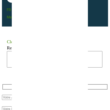
FR BIO 10 - 66055
Mentions légales
Close
Recherchez votre semence bio