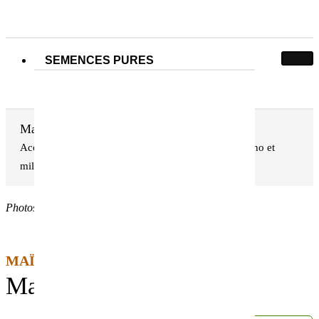
SEMENCES PURES
Maïs TAMBUDZAI
Accueil
Nos semences pures
Semences de Maïs, Sorgho et
Maïs TAMBUDZAI
millet
Photos non contractuelles
MAÏS GRAIN BIO
Maïs TAMBUDZAI