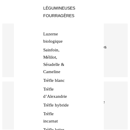
Nous contacter
LÉGUMINEUSES
FOURRAGÈRES
Luzerne
biologique
Certifiée Biologique, Télécharger nos
Sainfoin,
certificats
Mélilot,
Séradelle &
Cameline
Trèfle blanc
Trèfle
d’Alexandrie
Paiement sécurisé, par notre système
Trèfle hybride
bancaire
Trèfle
incarnat
Trèfle lotier