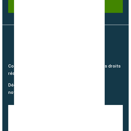
Copyright @2026 semence-biologique.fr – Tous droits
réservés – Réalisé par
Partner Web
Découvrez notre blog et suivez
notre actualité