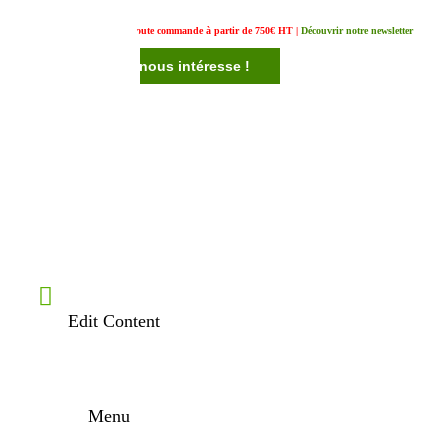
Un cadeau offert pour toute commande à partir de 750€ HT |
Découvrir notre newsletter
Votre avis nous intéresse !
Edit Content
Menu