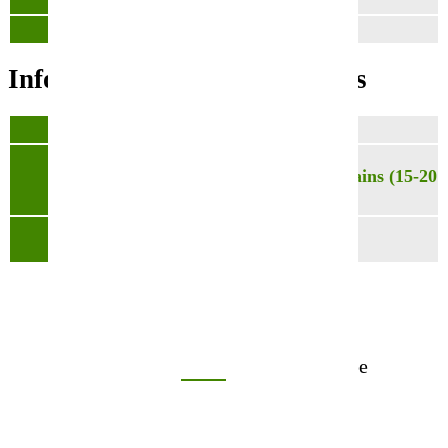
Densité
2 doses/ha
Informations complémentaires
Poids
ND
Choisissez votre
Dose 50.000 grains (15-20
conditionnement
kg)
Densité
2 doses/ha
Contactez notre équipe
02 40 23 63 24