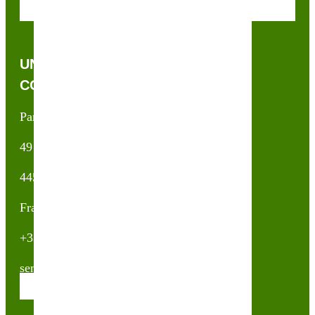
UNE QUESTION, UN CONSEIL ?
CONTACTEZ-NOUS !
Partner & Co SAS
49 avenue du Général de Gaulle
44500 La Baule Escoublac
France
+33(0)2 40 23 63 24
sembio@partnerandco.fr
Contactez nos conseillères