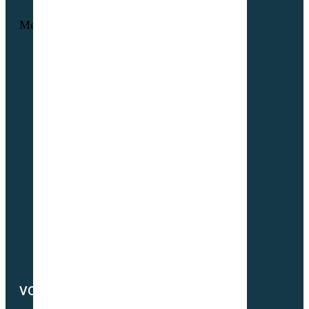
Menu
Foire aux questions
L’histoire Sembio
Origine de nos sociétés
À propos de Partner & Co
Nos certificats biologiques
Attestation GNIS – Partner & Co
Notre actualité
Notre catalogue
Petit lexique du parfait semencier bio
Newsletter
Notre démarche RSE
Nous contacter
VOTRE COMPTE