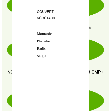
COUVERT
VÉGÉTAUX
PAIEMENT SÉCURISÉ 100% FIABLE
Moutarde
Phacélie
Radis
Seigle
NOUS SOMMES CERTIFIÉS : GMP+ FSA et GMP+
FRA