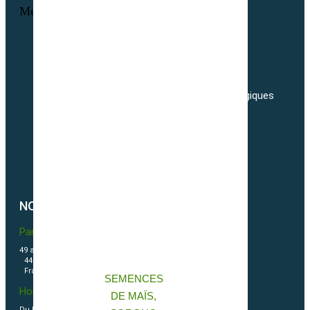
Menu
Informations personnelles
Commandes
Adresses
Nos tarifs de transport de semences Biologiques
Livraisons
Nos conditions générales de ventes
Politique de confidentialité
Politique de cookies (UE)
NOUS CONTACTER
Partner & Co SAS
49 avenue du Général de Gaulle
44500 La Baule Escoublac
France
SEMENCES
Horaires
DE MAÏS,
Du Lundi au vendredi 09h00-12h00 / 13h30-16h00