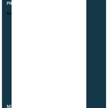
PRODUITS
Menu
Maraichage
Pâtures & Fourrages
Apiculture & Jachère
Prairies Équines
Gazons
Interculture (CIPAN)
Mélange à la carte
Semences Equivert bio
Semences bio Viticulture
Engrais verts bio
Parcours volaille bio
Semences fourragères bio
NOTRE SOCIÉTÉ