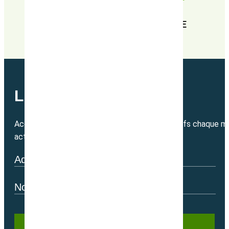
EN RECHERCHE PERPÉTUELLE DE
PERFORMANCE
LETTRE MENSUELLE
Accédez directement à nos bons plans exclusifs chaque mo
actualité.