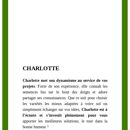
GRAMINÉES
FOURRAGÈRES
Festulolium
& Dactyle
Fétuque,
CHARLOTTE
Fléole &
Pâturin des
Charlotte met son dynamisme au service de vos
prés
projets
. Forte de son expérience, elle connaît les
Ray-Grass
semences bio sur le bout des doigts et adore
partager ses connaissances. Que ce soit pour choisir
Anglais
les variétés les mieux adaptées à votre sol ou
Ray-Grass
simplement échanger sur vos idées,
Charlotte est à
Annuel
l’écoute et s’investit pleinement pour vous
apporter les meilleures solutions, le tout dans la
Ray-Grass
bonne humeur !