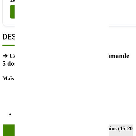
Nous contacter
DESCRIPTION
➜ Commandes 2026, minimum de commande
5 doses.
Maïs bio grain précoce F 230 G 230
DÉTAILS DE LA FICHE TECHNIQUE
Choisissez votre
Dose 50.000 grains (15-20
conditionnement
kg)