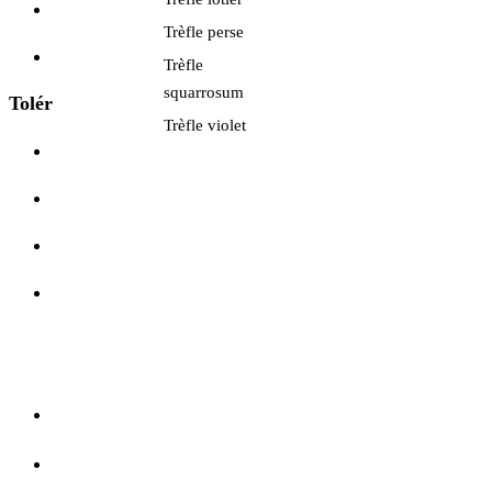
PMG :
7 – Assez bon
Trèfle perse
Rendement farine T80 :
8 – Élevé
Trèfle
squarrosum
Tolérances aux maladies foliaires
Trèfle violet
Oïdium :
6 – Moyenne
Rouille jaune (striole) :
7 – Peu sensible
Rouille brune :
7 – Peu sensible
Septoriose :
6 – Assez peu sensible
DÉTAILS DE LA FICHE TECHNIQUE
NOS CONSEILS