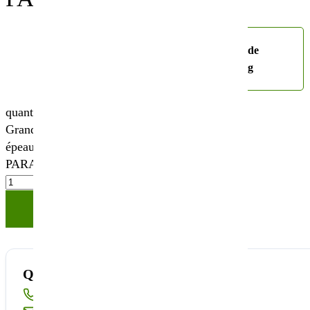
Choisissez votre
sac de
conditionnement
25kg
quantité de
Grand
épeautre
PARAZELSUS
Ajouter à votre panier
Quantité disponible insuffisante ?
Appelez-nous au
02 40 23 63 24