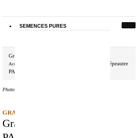
SEMENCES PURES
Grand épeautre PARAZELSUS
Grand épeautre
Accueil
Nos semences pures
Céréales à paille
PARAZELSUS
Photos non contractuelles
GRAND ÉPEAUTRE BIO
Grand épeautre
PARAZELSUS