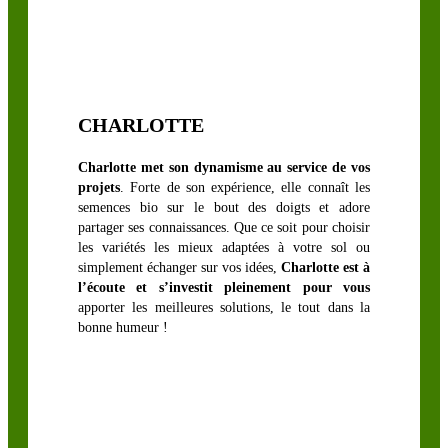
CHARLOTTE
Charlotte met son dynamisme au service de vos
projets
. Forte de son expérience, elle connaît les
CÉRÉALES À
semences bio sur le bout des doigts et adore
PAILLE
partager ses connaissances. Que ce soit pour choisir
les variétés les mieux adaptées à votre sol ou
Avoine
simplement échanger sur vos idées,
Charlotte est à
Blé
l’écoute et s’investit pleinement pour vous
apporter les meilleures solutions, le tout dans la
Épeautre
bonne humeur !
Orge
Sarrasin
Seigle
Triticale