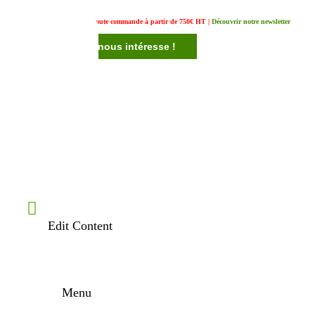
Un cadeau offert pour toute commande à partir de 750€ HT |
Découvrir notre newsletter
Votre avis nous intéresse !
Edit Content
Menu