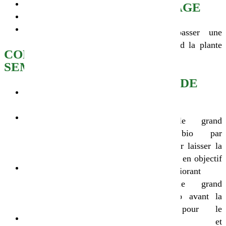
Peu fertiles
DÉSHERBAGE
Difficiles
Mal drainés
Possibilité de passer une
herse étrille quand la plante
CONSEILS DE
est bien enracinée.
SEMIS
CONSEILS DE
Profondeur de semis : 3
CULTURE
à 4 cm
Dose de semis : 140-
Détruire le grand
150 kg/ha – 180 kg ha
épeautre bio par
si semis tardif en zone
broyage pour laisser la
flammande
paille au sol en objectif
Période de semis : fin
engrais améliorant
septembre à fin
Faucher le grand
novembre selon les
épeautre bio avant la
régions et variétés
floraison pour le
Conseils :
fourrage et