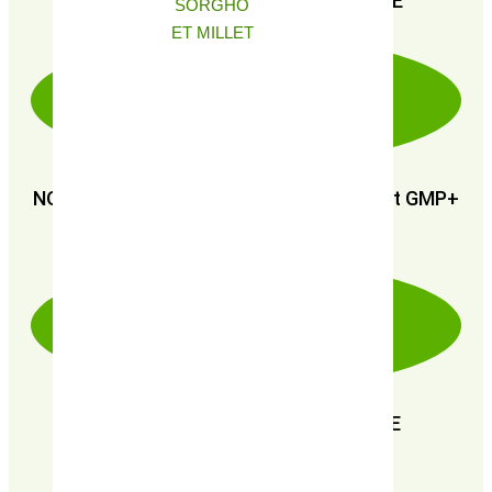
PAIEMENT SÉCURISÉ 100% FIABLE
SORGHO
ET MILLET
NOUS SOMMES CERTIFIÉS : GMP+ FSA et GMP+
FRA
EN RECHERCHE PERPÉTUELLE DE
PERFORMANCE