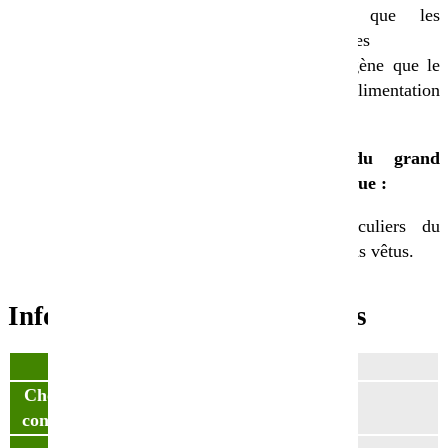
rapidement que les
autres céréales
Moins allergène que le
blé, en alimentation
humaine
Inconvénients du grand
épeautre biologique :
Semis particuliers du
fait des grains vêtus.
Informations complémentaires
Poids
ND
Choisissez votre
sac de 25kg
conditionnement