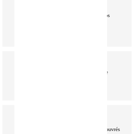
Certifiée Biologique, Télécharger nos
certificats
Paiement sécurisé, par notre système
bancaire
Commandes expédiés en 48h Jours ouvrés