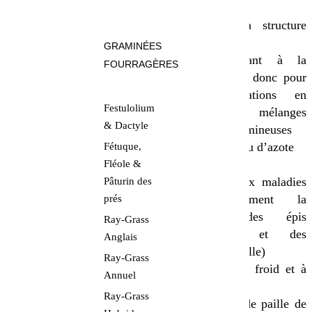
Par le passage
des sols
d’un rouleau, bien
Améliore la structure
enfouir les
des sols
GRAMINÉES
semences pour
Très résistant à la
FOURRAGÈRES
qu’elles germent
vesce, idéal donc pour
et ne risquent pas
les associations en
Festulolium
de se dessécher
méteils et mélanges
& Dactyle
Bien rappuyer les
céréale-légumineuses
graines au rouleau
Nécessite peu d’azote
Fétuque,
pour assurer une
Très rustique
Fléole &
parfaite
Résistant aux maladies
Pâturin des
germination
et notamment la
prés
Utiliser un semoir
maladie des épis
Ray-Grass
adapté aux grosses
(fusariose) et des
Anglais
graines ou des
feuilles (rouille)
Ray-Grass
vitesses de
Résistant au froid et à
Annuel
distribution
l’humidité
Ray-Grass
élevées pour un
Production de paille de