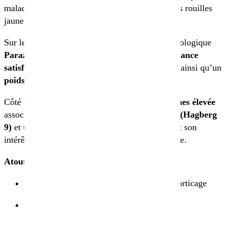
maladies foliaires du blé, telles que l’oïdium, les rouilles
jaune et brune, et la septoriose.
Sur le plan morphologique, le grand épeautre biologique
Parazelsus
présente une
paille haute
, une
tolérance
satisfaisante à la verse
, une maturité modérée, ainsi qu’un
poids de mille grains honorable
.
Côté traits technologiques, sa
teneur en protéines élevée
associée à une
force boulangère remarquable (Hagberg
9)
et un bon rendement en farine T80 soulignent son
intérêt pour la meunerie artisanale ou industrielle.
Atouts majeurs
Très bon potentiel de rendement et de décorticage
Très bonne qualité meunière