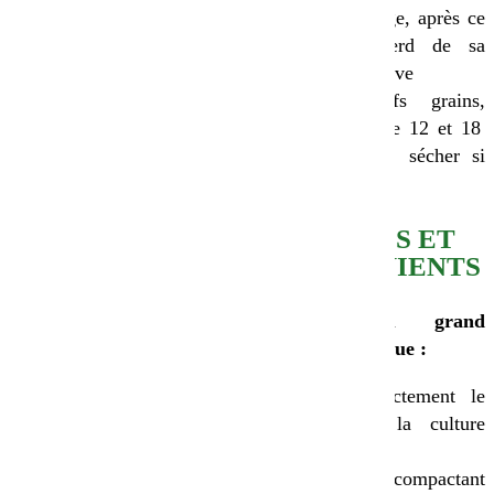
Semer sur un lit
l’enrubannage, après ce
de semences bien
stade il perd de sa
tassé et fin en
valeur nutritive
profondeur, mais
En objectifs grains,
émietté en
récolter entre 12 et 18
surface. La
% de H2O, sécher si
semence doit être
nécessaire
au contact du sol,
afin de développer
AVANTAGES ET
au mieux son
INCONVÉNIENTS
potentiel de
germination.
Avantages du grand
Semer à la volée
épeautre biologique :
ou au semoir
Semer tôt, afin
Piège correctement le
d’avoir une
nitrate de la culture
production de
précédente
biomasse élevée
Très bon décompactant