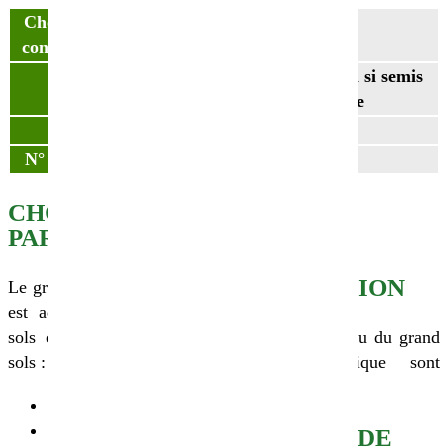
Choisissez votre
sac de 25kg
conditionnement
140-150 kg/ha - 180kg/ha si semis
Densité
tardif en zone flammande
Variété
Grand épeautre
N° Partner&Co
120000030
CHOIX DE LA
PARCELLE
CONSEILS
D’IRRIGATION
Le grand épeautre biologique
est adapté à tous types de
sols et particulièrement aux
Les besoins en eau du grand
sols :
épeautre biologique sont
faibles.
Froids
Humides
CONSEILS DE