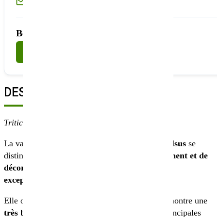
Ou écrivez-nous à
sembio@partnerandco.fr
Besoin d'un conseil technique ?
Nous contacter
DESCRIPTION
Triticum spelta
La variété de grand épeautre biologique
Parazelsus
se
distingue par son
excellent potentiel de rendement et de
décorticage
, ainsi que par sa
qualité meunière
exceptionnelle
.
Elle offre une
ténacité élevée en protéines
et montre une
très bonne tolérance au froid
, ainsi qu’aux principales