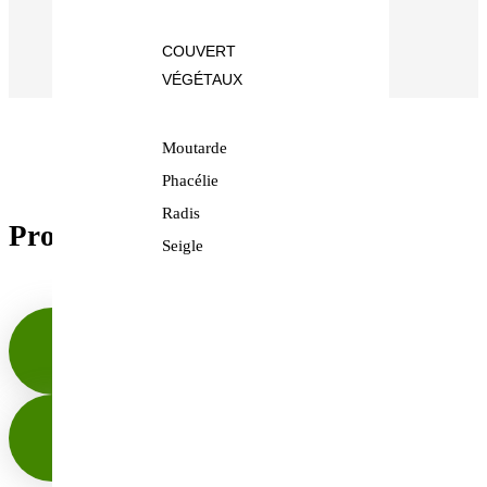
- Colis protégés avec soin
COUVERT
VÉGÉTAUX
Moutarde
Phacélie
Radis
Produits similaires
Seigle