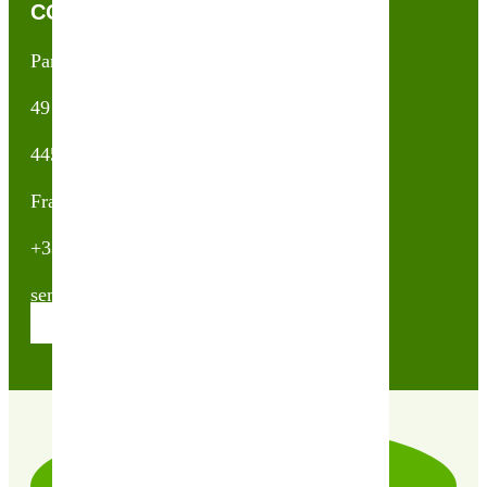
CONTACTEZ-NOUS !
Partner & Co SAS
49 avenue du Général de Gaulle
44500 La Baule Escoublac
France
+33(0)2 40 23 63 24
sembio@partnerandco.fr
Contactez nos conseillères