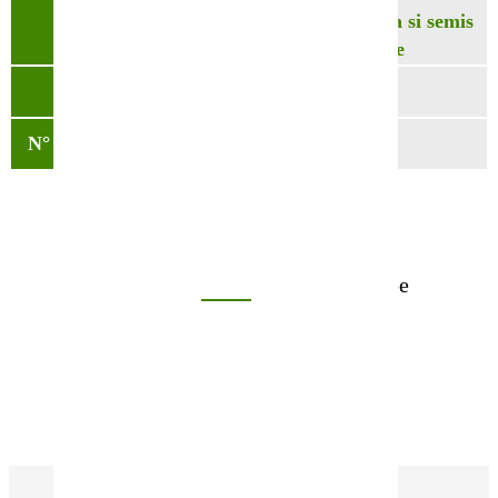
140-150 kg/ha – 180kg/ha si semis
Densité
tardif en zone flammande
Variété
Grand épeautre
N° Partner&Co
120000030
Contactez notre équipe
02 40 23 63 24
Nous contacter