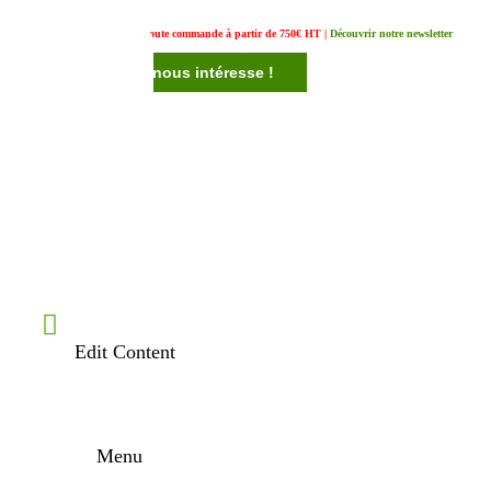
Un cadeau offert pour toute commande à partir de 750€ HT |
Découvrir notre newsletter
Votre avis nous intéresse !
Edit Content
Menu