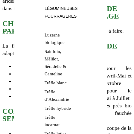
arides. Elle est commune
CONSEILS DE
dans toute la France.
LÉGUMINEUSES
DESHERBAGE
FOURRAGÈRES
CHOIX DE LA
PARCELLE
Aucun désherbage à faire.
Luzerne
biologique
CONSEILS DE
La fléole des prés bio est
Sainfoin,
RECOLTE
adaptée aux sols :
Mélilot,
secs
Séradelle &
Récolte pour les
humides
Cameline
pâturages : Avril-Mai et
inondés périodiquement
Septembre-Octobre
Trèfle blanc
très acides
Récolte pour le
Trèfle
lourds
stockage : Mai à Juillet
d’Alexandrie
La fléole des prés bio
Trèfle hybride
CONSEILS DE
peut être fauchée
SEMIS
Trèfle
tardivement
incarnat
La première coupe de la
Périodes de semis de la
Trèfle lotier