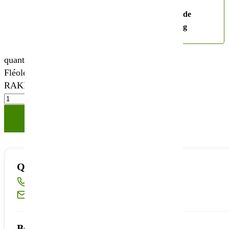
Choisissez votre
sac de
conditionnement
20kg
quantité de
Fléole
RAKEL
Ajouter à votre panier
Quantité disponible insuffisante ?
Appelez-nous au
02 40 23 63 24
Ou écrivez-nous à
sembio@partnerandco.fr
Besoin d'un conseil technique ?