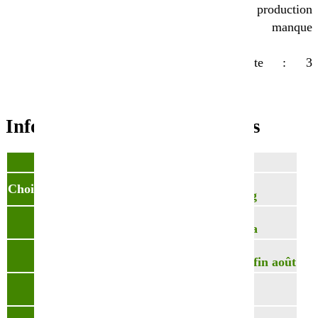
Semer sur une
Faible production
terre fine et bien
lorsqu’elle manque
émiettée
d’eau
Levée lente : 3
semaines.
Informations complémentaires
Poids
ND
Choisissez votre conditionnement
sac de 20kg
Densité
10-20 kg/ha
Date de semis
De mars à fin août
N° Partner&Co
150800015