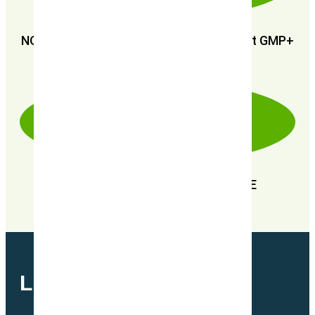
NOUS SOMMES CERTIFIÉS : GMP+ FSA et GMP+
FRA
EN RECHERCHE PERPÉTUELLE DE
PERFORMANCE
LETTRE MENSUELLE