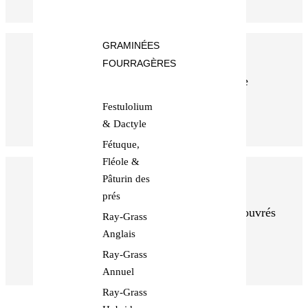
GRAMINÉES
FOURRAGÈRES
Paiement sécurisé, par notre système
bancaire
Festulolium
& Dactyle
Fétuque,
Fléole &
Pâturin des
prés
Commandes expédiés en 48h Jours ouvrés
Ray-Grass
- Colis protégés avec soin
Anglais
Ray-Grass
Annuel
Ray-Grass