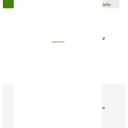
Variété
Fléole des prés
Contactez notre équipe
02 40 23 63 24
Nous contacter
Certifiée Biologique, Télécharger nos
certificats