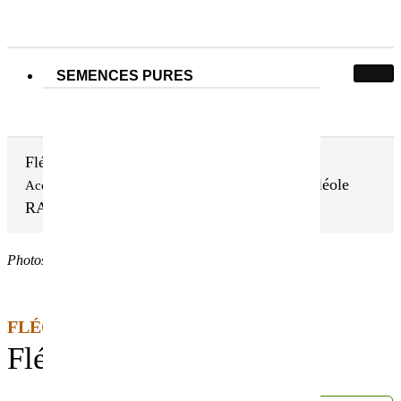
SEMENCES PURES
Fléole RAKEL
Fléole
Accueil
Nos semences pures
Graminées fourragères
RAKEL
Photos non contractuelles
FLÉOLE DES PRÉS BIO
Fléole RAKEL