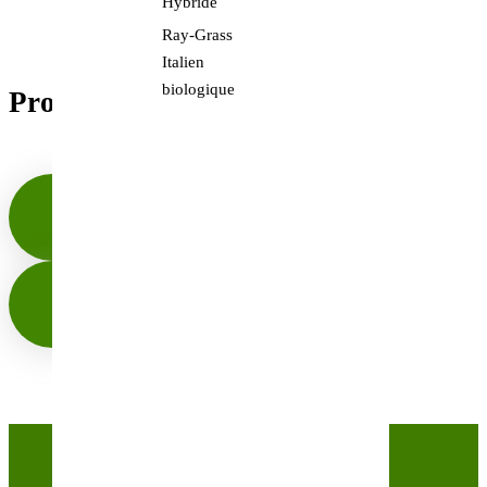
Hybride
Ray-Grass
Italien
biologique
Produits similaires