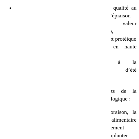
Conseils :
Fourrage de qualité au
Privilégier le non
moment de l’épiaison
labour
Forte valeur
Semer juste avant
nutritionnelle,
une pluie
énergétique et protéique
Aplatir le lit de
Rendement en haute
semences
altitude
Semer le plus tôt
Résistance à la
possible afin de
sécheresse d’été
produire de la
caniculaire
matière sèche
Les inconvénients de la
avant l’hiver
fléole des prés biologique :
Bien enfouir les
semences pour
Après la floraison, la
qu’elles germent
valeur alimentaire
et ne risquent pas
décroit rapidement
de se dessécher
Difficile à implanter