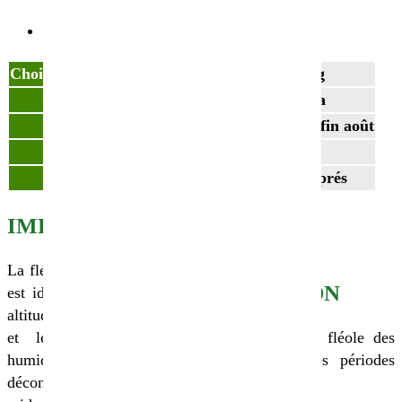
NOS CONSEILS
Choisissez votre conditionnement
sac de 20kg
Densité
10-20 kg/ha
Date de semis
De mars à fin août
N° Partner&Co
150800015
Variété
Fléole des prés
IMPLANTATION
CONSEILS
La fléole des prés biologique
IRRIGATION
est idéale pour les zones en
altitude, semi-montagneuses
et les zones de plaines
Il faut arroser la fléole des
humides. Elle est
prés bio lors des périodes
déconseillée pour les zones
trop sèches.