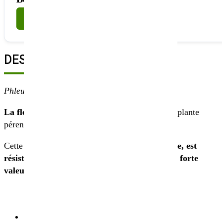
Nous contacter
DESCRIPTION
Phleum pratense
La fléole des prés biologique RAKEL
est une plante
pérenne
cultivée comme plante fourragère.
Cette plante herbacée
a une durée de vie longue, est
résistante au froid et aux inondations
et à une
forte
valeur nutritive.
DÉTAILS DE LA FICHE TECHNIQUE