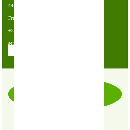
44500 La Baule Escoublac
France
+33(0)2 40 23 63 24
sembio@partnerandco.fr
Contactez nos conseillères
LIVRAISON RAPIDE & SOIGNÉE