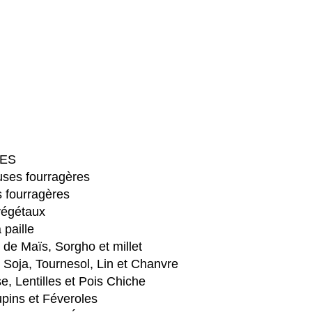
ES
ses fourragères
 fourragères
végétaux
 paille
e Maïs, Sorgho et millet
Soja, Tournesol, Lin et Chanvre
e, Lentilles et Pois Chiche
pins et Féveroles