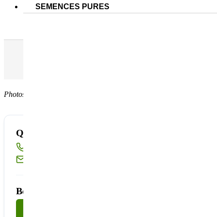
SEMENCES PURES
Fléole des près SUMMERGRAZE
Flé
Accueil
Nos semences pures
Graminées fourragères
Photos non contractuelles
Quantité disponible insuffisante ?
Appelez-nous au
02 40 23 63 24
Ou écrivez-nous à
sembio@partnerandco.fr
Besoin d'un conseil technique ?
Nous contacter