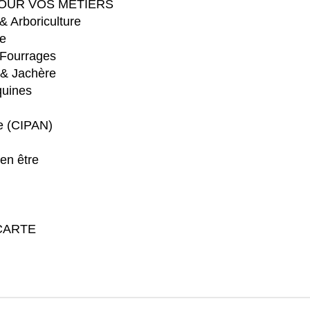
OUR VOS MÉTIERS
 & Arboriculture
e
 Fourrages
 & Jachère
quines
re (CIPAN)
en être
CARTE