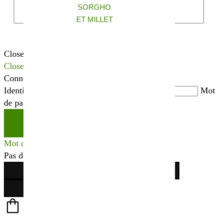
SORGHO
ET MILLET
Close
Close
Connexion
Identifiant ou adresse mail
*
Mot
de passe
*
Se connecter
Mot de passe perdu ?
Pas de compte ?
Créer votre espace