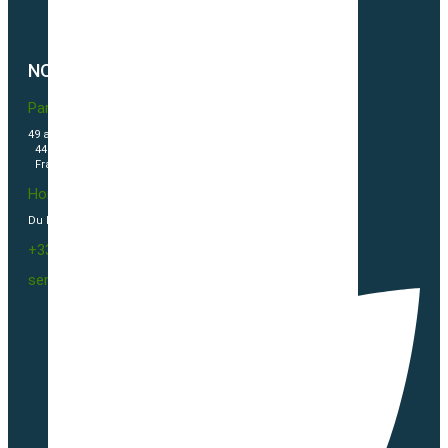
Politique de cookies (UE)
NOUS CONTACTER
Partner & Co SAS
49 avenue du Général de Gaulle
44500 La Baule Escoublac
France
Horaires
Du Lundi au vendredi 09h00-12h00 / 13h30-16h00
+33(0)2 40 23 63 24
sembio@partnerandco.fr