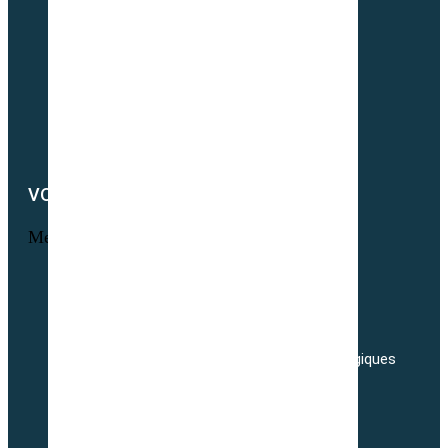
Notre actualité
Notre catalogue
Petit lexique du parfait semencier bio
Newsletter
Notre démarche RSE
Nous contacter
VOTRE COMPTE
Menu
Informations personnelles
Commandes
Adresses
Nos tarifs de transport de semences Biologiques
Livraisons
Nos conditions générales de ventes
Politique de confidentialité