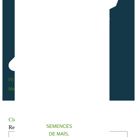
FR BIO 10 - 66055
Mentions légales
Close
SEMENCES
Recherchez votre semence bio
DE MAÏS,