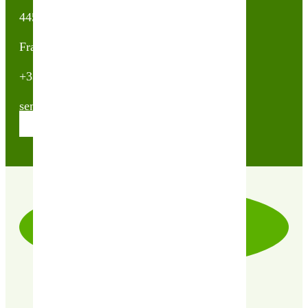
44500 La Baule Escoublac
France
+33(0)2 40 23 63 24
sembio@partnerandco.fr
Contactez nos conseillères
LIVRAISON RAPIDE & SOIGNÉE