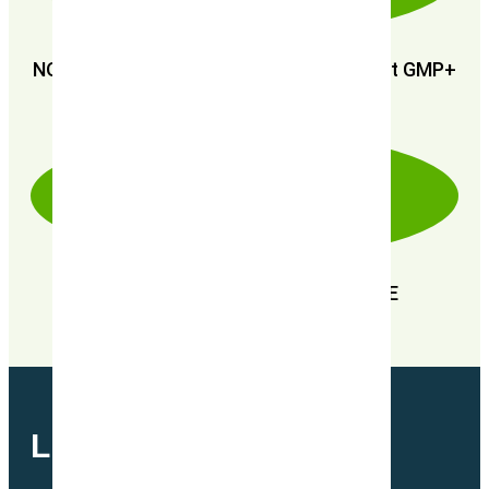
NOUS SOMMES CERTIFIÉS : GMP+ FSA et GMP+
FRA
EN RECHERCHE PERPÉTUELLE DE
PERFORMANCE
LETTRE MENSUELLE