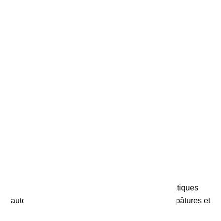
Dans certaines régions, les conditions climatiques
automnales ont imposé un report des semis de pâtures et
méteils.