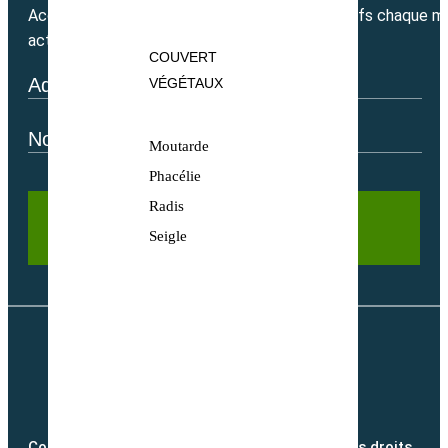
Accédez directement à nos bons plans exclusifs chaque mo
actualité.
COUVERT
VÉGÉTAUX
Moutarde
Phacélie
Radis
Seigle
Copyright @2026 semence-biologique.fr – Tous droits