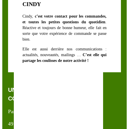
CINDY
Hybride
Ray-Grass
Cindy,
c’est votre contact pour les commandes,
Italien
et toutes les petites questions du quotidien
.
biologique
Réactive et toujours de bonne humeur, elle fait en
sorte que votre expérience de commande se passe
bien.
Elle est aussi derrière nos communications :
actualités, nouveautés, mailings …
C’est elle qui
partage les coulisses de notre activité !
UNE QUESTION, UN CONSEIL ?
CONTACTEZ-NOUS !
Partner & Co SAS
49 avenue du Général de Gaulle