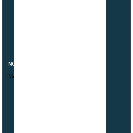
Interculture (CIPAN)
Mélange à la carte
Semences Equivert bio
Semences bio Viticulture
Engrais verts bio
Parcours volaille bio
Semences fourragères bio
NOTRE SOCIÉTÉ
Menu
Foire aux questions
L’histoire Sembio
Origine de nos sociétés
À propos de Partner & Co
Nos certificats biologiques
Attestation GNIS – Partner & Co