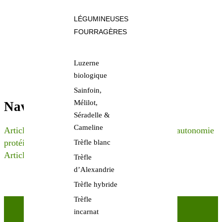
LÉGUMINEUSES
FOURRAGÈRES
Luzerne
biologique
Sainfoin,
Mélilot,
Navigation de l’article
Séradelle &
Cameline
Article Précédent
Le méteil, un levier pour une autonomie
protéique et fourragère !
Trèfle blanc
Article Suivant
GAMME EQUIVERT
Trèfle
d’Alexandrie
Trèfle hybride
Trèfle
incarnat