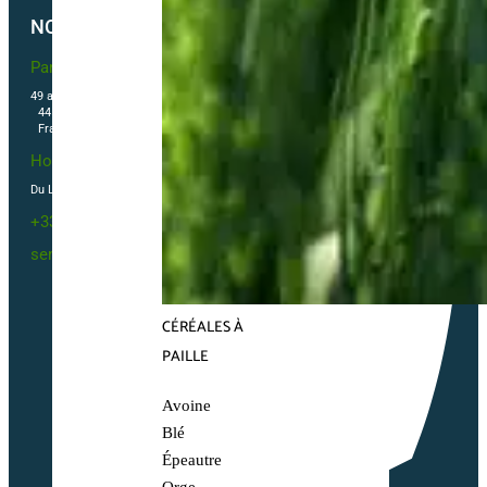
NOUS CONTACTER
Partner & Co SAS
49 avenue du Général de Gaulle
44500 La Baule Escoublac
France
Horaires
Du Lundi au vendredi 09h00-12h00 / 13h30-16h00
+33(0)2 40 23 63 24
sembio@partnerandco.fr
CÉRÉALES À
PAILLE
Avoine
Blé
Épeautre