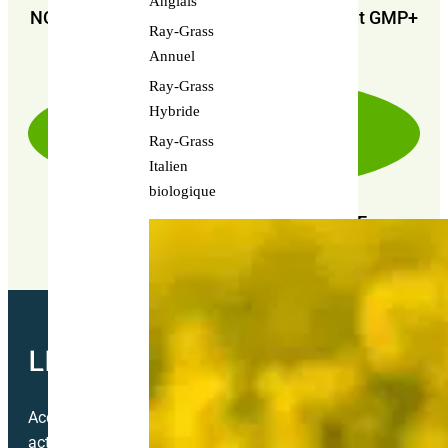
Anglais
NOUS SOMMES CERTIFIÉS : GMP+ FSA et GMP+
Ray-Grass
FRA
Annuel
Ray-Grass
Hybride
Ray-Grass
Italien
biologique
EN RECHERCHE PERPÉTUELLE DE
PERFORMANCE
LETTRE MENSUELLE
Accédez directement à nos bons plans exclusifs chaque mo
actualité.