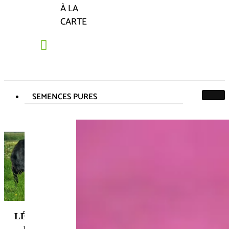
À LA
CARTE
SEMENCES PURES
Vesces, Lupins et Féveroles
Vesces, Lupins et Féveroles
Accueil
Nos semences pures
Vesces, Lupins et Féveroles
LÉGUMINEUSES FOURRAGÈRES BIOLOGIQUE