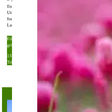
– Les légumineuses sont attrayantes pour leur capacité
fixer l’azote atmosphérique grâce à leur nodosité
Utilisées dans les mélanges annuels ou pluri-annuels 
fourrage vert, pâturage et ensilage. Sélection de Vesce
Lupins et Féveroles Bio.
Filter
grid button
list button
13 résultats affichés
Trier par