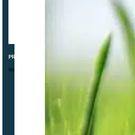
PRODUITS
Menu
Maraichage
Pâtures & Fourrages
Apiculture & Jachère
Prairies Équines
Gazons
Interculture (CIPAN)
Mélange à la carte