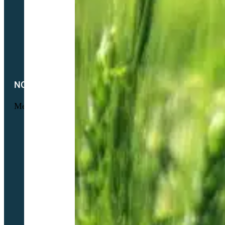
Semences Equivert bio
Semences bio Viticulture
Engrais verts bio
Parcours volaille bio
Semences fourragères bio
NOTRE SOCIÉTÉ
Menu
Foire aux questions
L’histoire Sembio
Origine de nos sociétés
À propos de Partner & Co
Nos certificats biologiques
Attestation GNIS – Partner & Co
Notre actualité
Notre catalogue