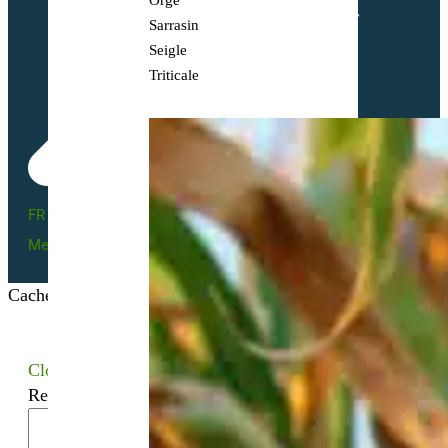
Orge
Sarrasin
Seigle
Triticale
FR BIO 10 - 66055
Mentions légales
Cacher les filtres
Close
Recherchez votre semence bio