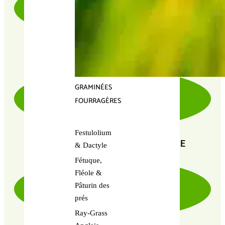
PRODUITS CERTIFIÉ 100% BIO
GRAMINÉES
FOURRAGÈRES
Festulolium
PAIEMENT SÉCURISÉ 100% FIABLE
& Dactyle
Fétuque,
Fléole &
Pâturin des
prés
Ray-Grass