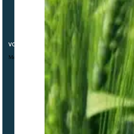
Petit lexique du parfait semencier bio
Newsletter
Notre démarche RSE
Nous contacter
VOTRE COMPTE
Menu
Informations personnelles
Commandes
Adresses
Nos tarifs de transport de semences Biologiques
Livraisons
Nos conditions générales de ventes
Politique de confidentialité
Politique de cookies (UE)