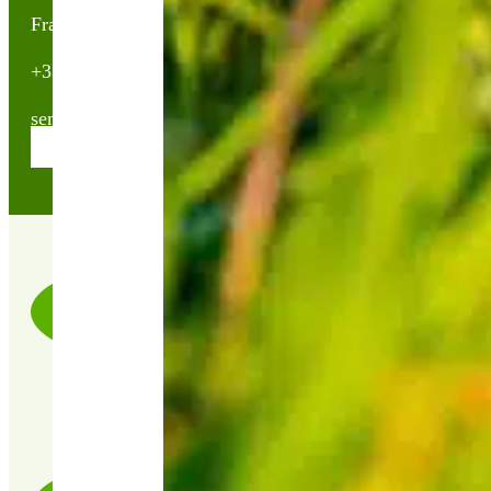
France
+33(0)2 40 23 63 24
sembio@partnerandco.fr
Contactez nos conseillères
LIVRAISON RAPIDE & SOIGNÉE