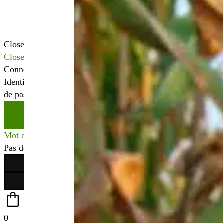
Close
Close
Connexion
Identifiant ou adresse mail
*
Mot
de passe
*
Se connecter
Mot de passe perdu ?
Pas de compte ?
Créer votre espace
0