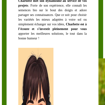
Charlotte met son dynamisme au service de vos
Trèfle hybride
projets
. Forte de son expérience, elle connaît les
semences bio sur le bout des doigts et adore
Trèfle
partager ses connaissances. Que ce soit pour choisir
incarnat
les variétés les mieux adaptées à votre sol ou
simplement échanger sur vos idées,
Charlotte est à
Trèfle lotier
l’écoute et s’investit pleinement pour vous
Trèfle perse
apporter les meilleures solutions, le tout dans la
bonne humeur !
Trèfle
squarrosum
Trèfle violet