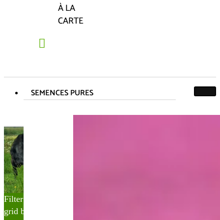
À LA
CARTE
SEMENCES PURES
N° Partner&Co :
170000065
170000065
Accueil
Produit N° Partner&Co
170000065
Filter
grid button
list button