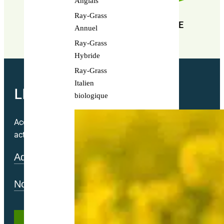
Anglais
Ray-Grass
EN RECHERCHE PERPÉTUELLE DE
Annuel
PERFORMANCE
Ray-Grass
Hybride
Ray-Grass
Italien
LETTRE MENSUELLE
biologique
Accédez directement à nos bons plans exclusifs chaque mo
actualité.