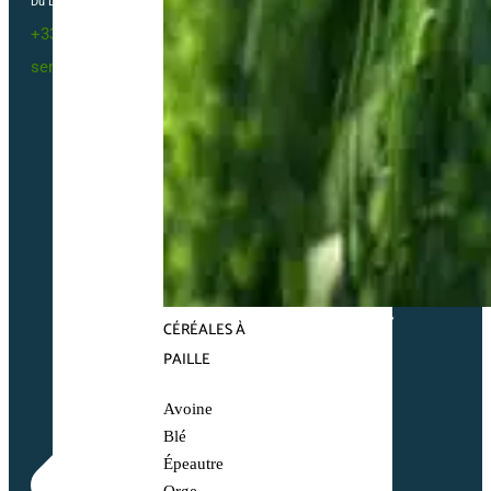
Du Lundi au vendredi 09h00-12h00 / 13h30-16h00
+33(0)2 40 23 63 24
sembio@partnerandco.fr
CÉRÉALES À
PAILLE
Avoine
Blé
Épeautre