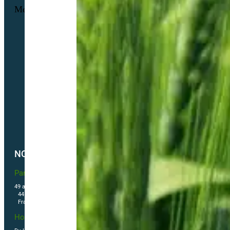
Menu
Informations personnelles
Commandes
Adresses
Nos tarifs de transport de semences Biologiques
Livraisons
Nos conditions générales de ventes
Politique de confidentialité
Politique de cookies (UE)
NOUS CONTACTER
Partner & Co SAS
49 avenue du Général de Gaulle
44500 La Baule Escoublac
France
Horaires