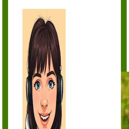
Trèfle hybride
Trèfle
incarnat
Trèfle lotier
Trèfle perse
Trèfle
squarrosum
Trèfle violet