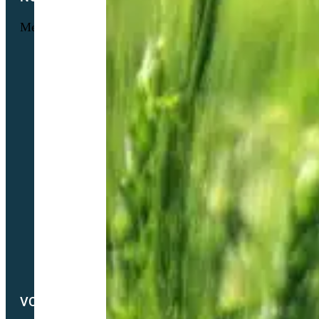
Menu
Foire aux questions
L’histoire Sembio
Origine de nos sociétés
À propos de Partner & Co
Nos certificats biologiques
Attestation GNIS – Partner & Co
Notre actualité
Notre catalogue
Petit lexique du parfait semencier bio
Newsletter
Notre démarche RSE
Nous contacter
VOTRE COMPTE