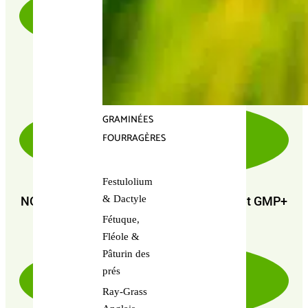
PAIEMENT SÉCURISÉ 100% FIABLE
GRAMINÉES
FOURRAGÈRES
Festulolium
& Dactyle
NOUS SOMMES CERTIFIÉS : GMP+ FSA et GMP+
FRA
Fétuque,
Fléole &
Pâturin des
prés
Ray-Grass