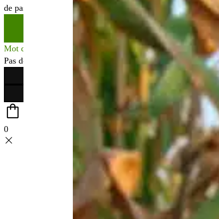
de passe
*
Se connecter
Mot de passe perdu ?
Pas de compte ?
Créer votre espace
0