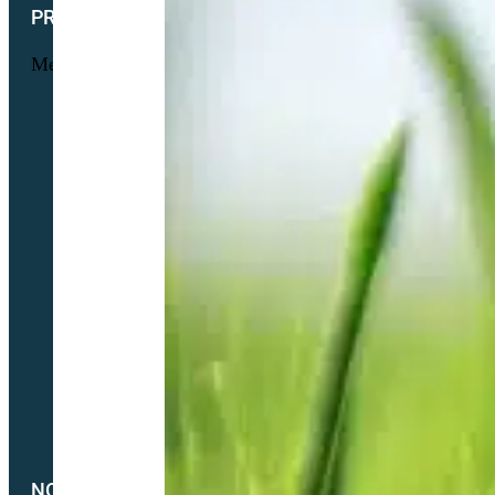
PRODUITS
Menu
Maraichage
Pâtures & Fourrages
Apiculture & Jachère
Prairies Équines
Gazons
Interculture (CIPAN)
Mélange à la carte
Semences Equivert bio
Semences bio Viticulture
Engrais verts bio
Parcours volaille bio
Semences fourragères bio
NOTRE SOCIÉTÉ