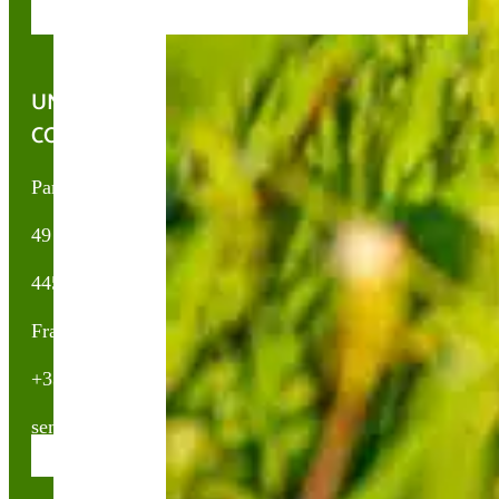
UNE QUESTION, UN CONSEIL ?
CONTACTEZ-NOUS !
Partner & Co SAS
49 avenue du Général de Gaulle
44500 La Baule Escoublac
France
+33(0)2 40 23 63 24
sembio@partnerandco.fr
Contactez nos conseillères