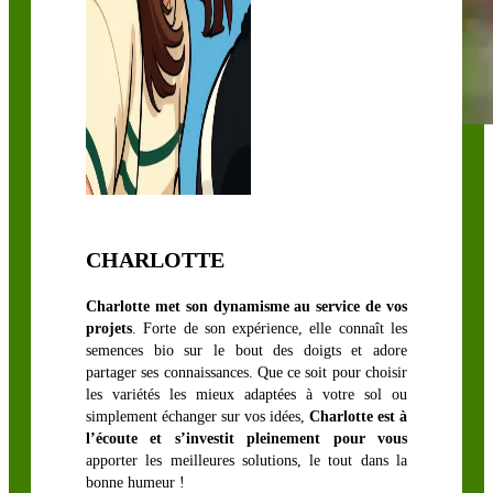
LÉGUMINEUSES
FOURRAGÈRES
Luzerne
CHARLOTTE
biologique
Charlotte met son dynamisme au service de vos
Sainfoin,
projets
. Forte de son expérience, elle connaît les
Mélilot,
semences bio sur le bout des doigts et adore
Séradelle &
partager ses connaissances. Que ce soit pour choisir
Cameline
les variétés les mieux adaptées à votre sol ou
simplement échanger sur vos idées,
Charlotte est à
Trèfle blanc
l’écoute et s’investit pleinement pour vous
Trèfle
apporter les meilleures solutions, le tout dans la
bonne humeur !
d’Alexandrie