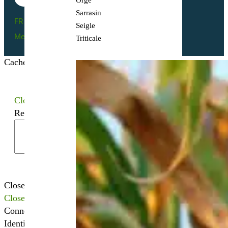
Orge
Sarrasin
FR BIO 10 - 66055
Seigle
Mentions légales
Triticale
Cacher les filtres
Close
Recherchez votre semence bio
Close
Close
Connexion
Identifiant ou adresse mail
*
Mot