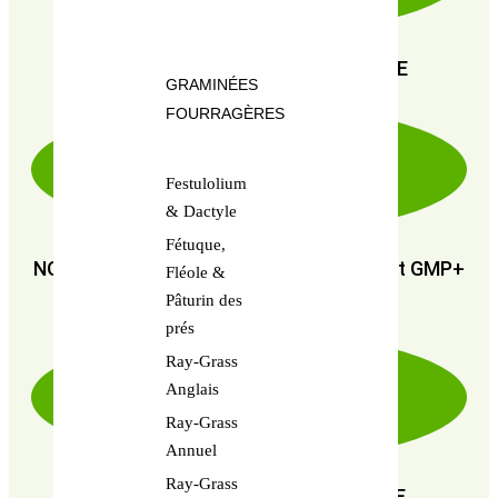
PAIEMENT SÉCURISÉ 100% FIABLE
GRAMINÉES
FOURRAGÈRES
Festulolium
& Dactyle
Fétuque,
NOUS SOMMES CERTIFIÉS : GMP+ FSA et GMP+
Fléole &
FRA
Pâturin des
prés
Ray-Grass
Anglais
Ray-Grass
Annuel
Ray-Grass
EN RECHERCHE PERPÉTUELLE DE