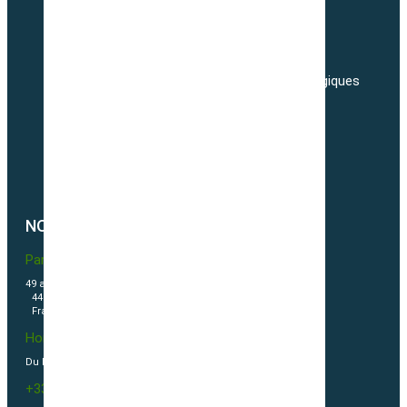
Informations personnelles
Commandes
Adresses
Nos tarifs de transport de semences Biologiques
Livraisons
Nos conditions générales de ventes
Politique de confidentialité
Politique de cookies (UE)
NOUS CONTACTER
Partner & Co SAS
49 avenue du Général de Gaulle
44500 La Baule Escoublac
France
Horaires
Du Lundi au vendredi 09h00-12h00 / 13h30-16h00
+33(0)2 40 23 63 24