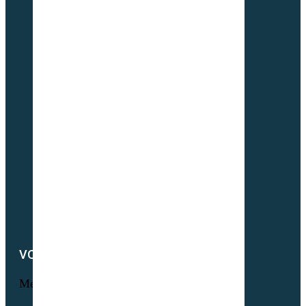
Foire aux questions
L’histoire Sembio
Origine de nos sociétés
À propos de Partner & Co
Nos certificats biologiques
Attestation GNIS – Partner & Co
Notre actualité
Notre catalogue
Petit lexique du parfait semencier bio
Newsletter
Notre démarche RSE
Nous contacter
VOTRE COMPTE
Menu