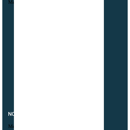
Menu
Maraichage
Pâtures & Fourrages
Apiculture & Jachère
Prairies Équines
Gazons
Interculture (CIPAN)
Mélange à la carte
Semences Equivert bio
Semences bio Viticulture
Engrais verts bio
Parcours volaille bio
Semences fourragères bio
NOTRE SOCIÉTÉ
Menu