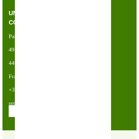
UNE QUESTION, UN CONSEIL ?
CONTACTEZ-NOUS !
Partner & Co SAS
49 avenue du Général de Gaulle
44500 La Baule Escoublac
France
+33(0)2 40 23 63 24
sembio@partnerandco.fr
Contactez nos conseillères