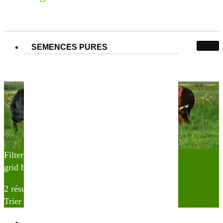
SEMENCES PURES
Variété :
Vesce de pannonie
Vesce de pannonie
Accueil
Produit Variété
Vesce de pannonie
Filter
grid button
list button
2 résultats affichés
Trier par