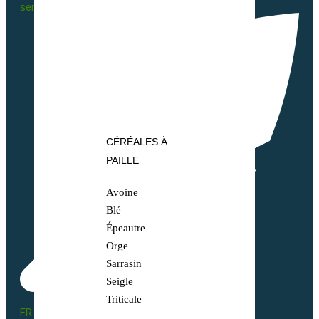
sembio@partnerandco.fr
CÉRÉALES À
PAILLE
Avoine
Blé
Épeautre
Orge
Sarrasin
Seigle
Triticale
FR BIO 10 - 66055