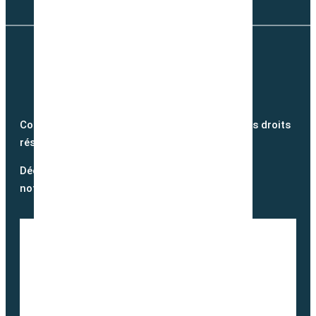
Copyright @2026 semence-biologique.fr – Tous droits
réservés – Réalisé par
Partner Web
Découvrez notre blog et suivez
notre actualité