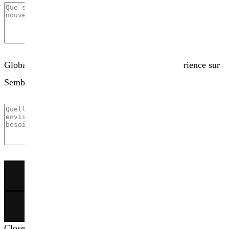
Globalement, comment évaluez-vous votre expérience sur
Sembio.fr ?
×
Close