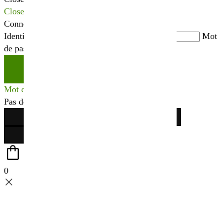
Close
Connexion
Identifiant ou adresse mail
*
Mot
de passe
*
Se connecter
Mot de passe perdu ?
Pas de compte ?
Créer votre espace
0