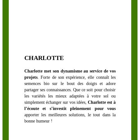
LÉGUMINEUSES
FOURRAGÈRES
Luzerne
biologique
CHARLOTTE
Sainfoin,
Mélilot,
Charlotte met son dynamisme au service de vos
Séradelle &
projets
. Forte de son expérience, elle connaît les
Cameline
semences bio sur le bout des doigts et adore
Trèfle blanc
partager ses connaissances. Que ce soit pour choisir
les variétés les mieux adaptées à votre sol ou
Trèfle
simplement échanger sur vos idées,
Charlotte est à
d’Alexandrie
l’écoute et s’investit pleinement pour vous
apporter les meilleures solutions, le tout dans la
Trèfle hybride
bonne humeur !
Trèfle
incarnat