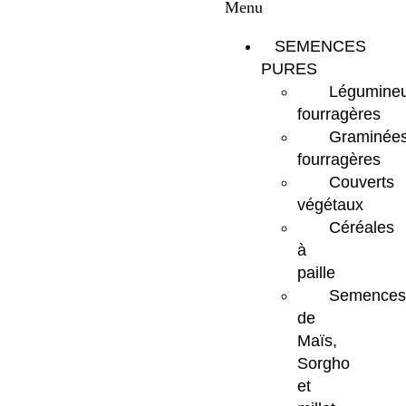
Menu
SEMENCES
PURES
Légumine
fourragères
Graminée
fourragères
Couverts
végétaux
Céréales
à
paille
Semences
de
Maïs,
Sorgho
et