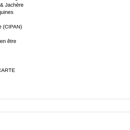
 & Jachère
quines
re (CIPAN)
en être
CARTE