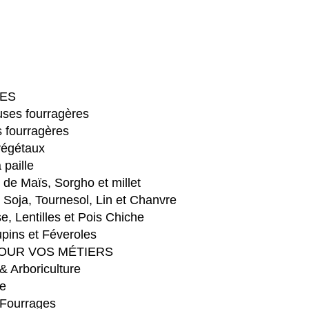
ES
ses fourragères
 fourragères
végétaux
 paille
e Maïs, Sorgho et millet
Soja, Tournesol, Lin et Chanvre
e, Lentilles et Pois Chiche
pins et Féveroles
OUR VOS MÉTIERS
 & Arboriculture
e
 Fourrages