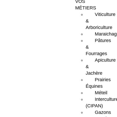
VOS
MÉTIERS
Viticulture
&
Arboriculture
Maraichag
Pâtures
&
Fourrages
Apiculture
&
Jachère
Prairies
Équines
Méteil
Intercultur
(CIPAN)
Gazons