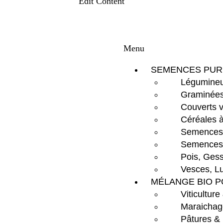
Edit Content
Menu
SEMENCES PUR
Légumineu
Graminées
Couverts 
Céréales à
Semences d
Semences 
Pois, Gess
Vesces, Lu
MÉLANGE BIO P
Viticulture
Maraichag
Pâtures &