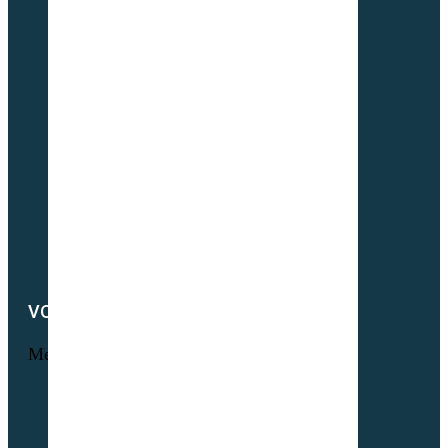
Origine de nos sociétés
À propos de Partner & Co
Nos certificats biologiques
Attestation GNIS – Partner & Co
Notre actualité
Notre catalogue
Petit lexique du parfait semencier bio
Newsletter
Notre démarche RSE
Nous contacter
VOTRE COMPTE
Menu
Informations personnelles
Commandes