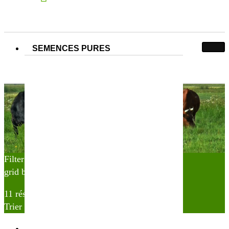
SEMENCES PURES
Étiquette :
Ray grass
Produits identifiés “Ray grass”
Accueil
Produits identifiés “Ray grass”
Filter
grid button
list button
11 résultats affichés
Trier par