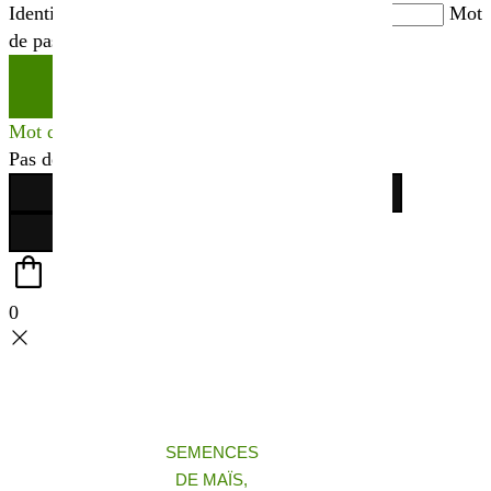
Identifiant ou adresse mail
*
Mot
de passe
*
Se connecter
Mot de passe perdu ?
Pas de compte ?
Créer votre espace
0
SEMENCES
DE MAÏS,