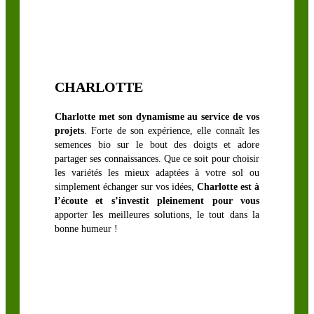
Trèfle lotier
Trèfle perse
Trèfle
squarrosum
CHARLOTTE
Trèfle violet
Charlotte met son dynamisme au service de vos
projets
. Forte de son expérience, elle connaît les
semences bio sur le bout des doigts et adore
partager ses connaissances. Que ce soit pour choisir
les variétés les mieux adaptées à votre sol ou
simplement échanger sur vos idées,
Charlotte est à
l’écoute et s’investit pleinement pour vous
apporter les meilleures solutions, le tout dans la
bonne humeur !