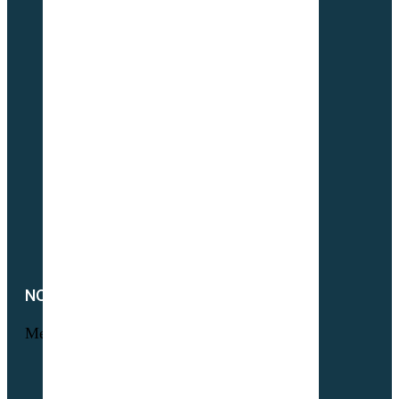
Pâtures & Fourrages
Apiculture & Jachère
Prairies Équines
Gazons
Interculture (CIPAN)
Mélange à la carte
Semences Equivert bio
Semences bio Viticulture
Engrais verts bio
Parcours volaille bio
Semences fourragères bio
NOTRE SOCIÉTÉ
Menu
Foire aux questions
L’histoire Sembio