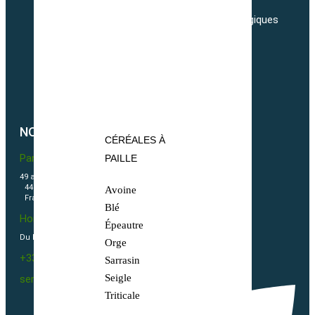
Adresses
Nos tarifs de transport de semences Biologiques
Livraisons
Nos conditions générales de ventes
Politique de confidentialité
Politique de cookies (UE)
NOUS CONTACTER
CÉRÉALES À
Partner & Co SAS
PAILLE
49 avenue du Général de Gaulle
44500 La Baule Escoublac
Avoine
France
Blé
Horaires
Épeautre
Du Lundi au vendredi 09h00-12h00 / 13h30-16h00
Orge
+33(0)2 40 23 63 24
Sarrasin
Seigle
sembio@partnerandco.fr
Triticale