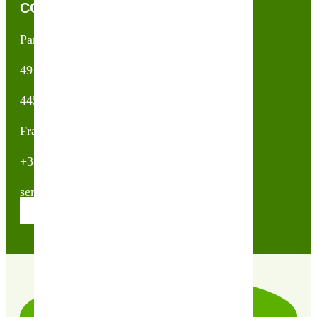
CONTACTEZ-NOUS !
Partner & Co SAS
49 avenue du Général de Gaulle
44500 La Baule Escoublac
France
+33(0)2 40 23 63 24
sembio@partnerandco.fr
Contactez nos conseillères