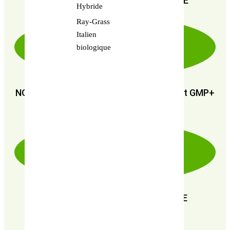
PAIEMENT SÉCURISÉ 100% FIABLE
Hybride
Ray-Grass
Italien
biologique
NOUS SOMMES CERTIFIÉS : GMP+ FSA et GMP+
FRA
EN RECHERCHE PERPÉTUELLE DE
PERFORMANCE