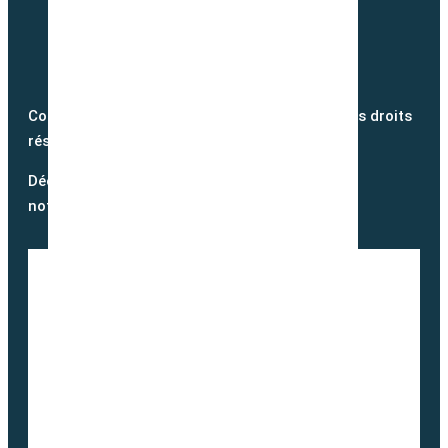
Copyright @2026 semence-biologique.fr – Tous droits
réservés – Réalisé par
Partner Web
Découvrez notre blog et suivez
notre actualité