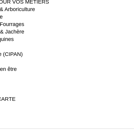
OUR VOS MÉTIERS
 & Arboriculture
e
 Fourrages
 & Jachère
quines
re (CIPAN)
en être
CARTE