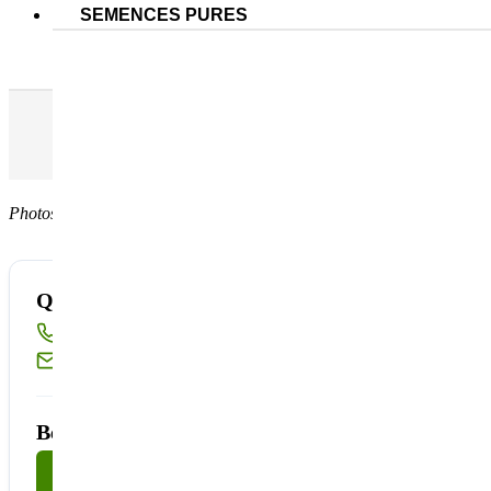
SEMENCES PURES
Couvert VITIVERT® Sols acides pluriannuel
Accueil
Mélange BIO pour vos métiers
Viticulture & Arb
Photos non contractuelles
Quantité disponible insuffisante ?
Appelez-nous au
02 40 23 63 24
Ou écrivez-nous à
sembio@partnerandco.fr
Besoin d'un conseil technique ?
Nous contacter