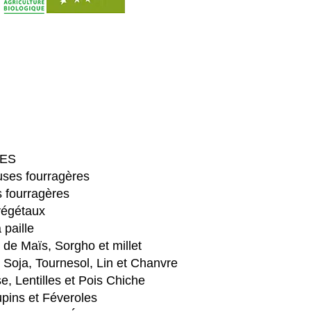
ES
ses fourragères
 fourragères
végétaux
 paille
e Maïs, Sorgho et millet
Soja, Tournesol, Lin et Chanvre
e, Lentilles et Pois Chiche
pins et Féveroles