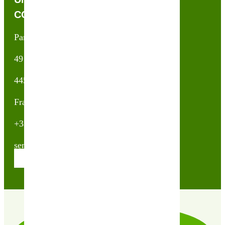
CONTACTEZ-NOUS !
Partner & Co SAS
49 avenue du Général de Gaulle
44500 La Baule Escoublac
France
+33(0)2 40 23 63 24
sembio@partnerandco.fr
Contactez nos conseillères