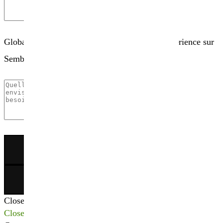
Globalement, comment évaluez-vous votre expérience sur
Sembio.fr ?
×
Close
Close