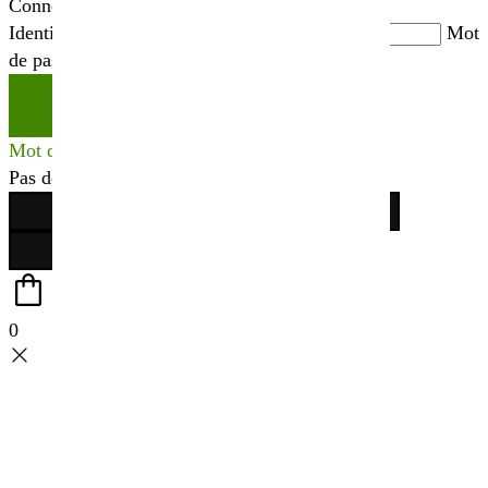
Connexion
Identifiant ou adresse mail
*
Mot
de passe
*
Se connecter
Mot de passe perdu ?
Pas de compte ?
Créer votre espace
0