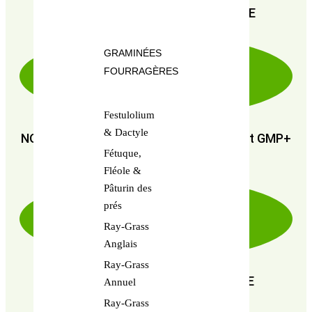
PAIEMENT SÉCURISÉ 100% FIABLE
GRAMINÉES
FOURRAGÈRES
Festulolium
& Dactyle
NOUS SOMMES CERTIFIÉS : GMP+ FSA et GMP+
Fétuque,
FRA
Fléole &
Pâturin des
prés
Ray-Grass
Anglais
Ray-Grass
EN RECHERCHE PERPÉTUELLE DE
Annuel
PERFORMANCE
Ray-Grass