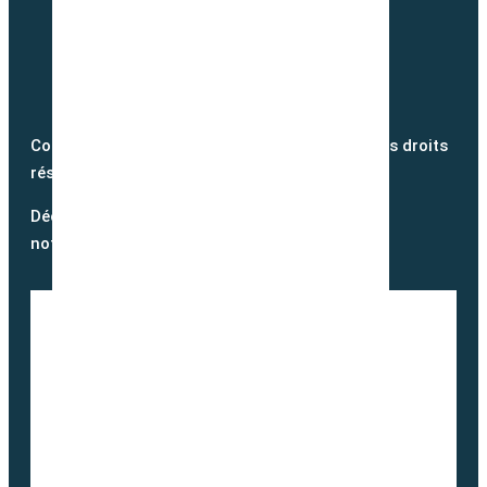
Copyright @2026 semence-biologique.fr – Tous droits
réservés – Réalisé par
Partner Web
Découvrez notre blog et suivez
notre actualité