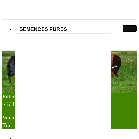
SEMENCES PURES
N° Partner&Co :
250100019
250100019
Accueil
Produit N° Partner&Co
250100019
Filter
grid button
list button
Voici le seul résultat
Trier par