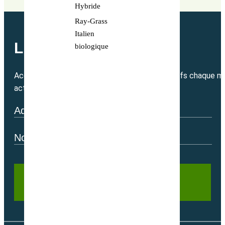
Hybride
Ray-Grass
Italien
LETTRE MENSUELLE
biologique
Accédez directement à nos bons plans exclusifs chaque mo
actualité.