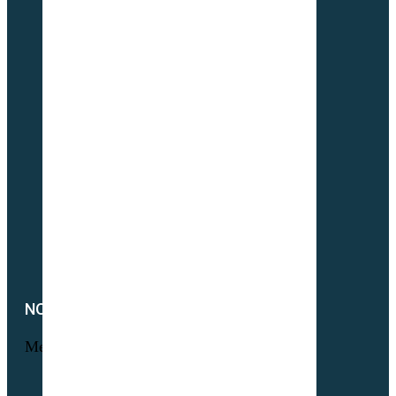
Maraichage
Pâtures & Fourrages
Apiculture & Jachère
Prairies Équines
Gazons
Interculture (CIPAN)
Mélange à la carte
Semences Equivert bio
Semences bio Viticulture
Engrais verts bio
Parcours volaille bio
Semences fourragères bio
NOTRE SOCIÉTÉ
Menu
Foire aux questions