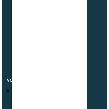
L’histoire Sembio
Origine de nos sociétés
À propos de Partner & Co
Nos certificats biologiques
Attestation GNIS – Partner & Co
Notre actualité
Notre catalogue
Petit lexique du parfait semencier bio
Newsletter
Notre démarche RSE
Nous contacter
VOTRE COMPTE
Menu
Informations personnelles
Commandes