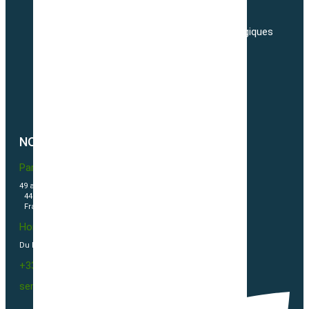
Adresses
Nos tarifs de transport de semences Biologiques
Livraisons
Nos conditions générales de ventes
Politique de confidentialité
Politique de cookies (UE)
NOUS CONTACTER
Partner & Co SAS
49 avenue du Général de Gaulle
44500 La Baule Escoublac
France
Horaires
Du Lundi au vendredi 09h00-12h00 / 13h30-16h00
+33(0)2 40 23 63 24
sembio@partnerandco.fr