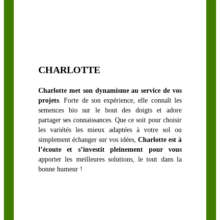
LÉGUMINEUSES
FOURRAGÈRES
Luzerne
CHARLOTTE
biologique
Sainfoin,
Charlotte met son dynamisme au service de vos
projets
. Forte de son expérience, elle connaît les
Mélilot,
semences bio sur le bout des doigts et adore
Séradelle &
partager ses connaissances. Que ce soit pour choisir
Cameline
les variétés les mieux adaptées à votre sol ou
simplement échanger sur vos idées,
Charlotte est à
Trèfle blanc
l’écoute et s’investit pleinement pour vous
Trèfle
apporter les meilleures solutions, le tout dans la
d’Alexandrie
bonne humeur !
Trèfle hybride
Trèfle
incarnat