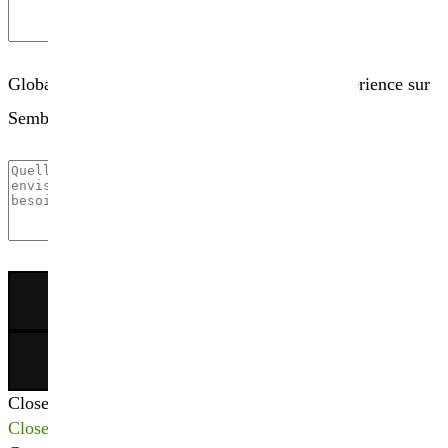
Globalement, comment évaluez-vous votre expérience sur
Sembio.fr ?
×
Close
Close