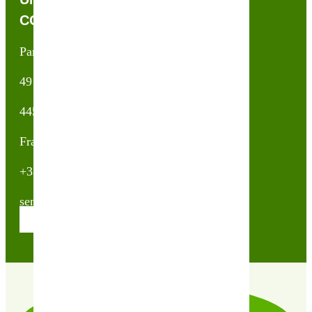
CONTACTEZ-NOUS !
Partner & Co SAS
49 avenue du Général de Gaulle
44500 La Baule Escoublac
France
+33(0)2 40 23 63 24
sembio@partnerandco.fr
Contactez nos conseillères