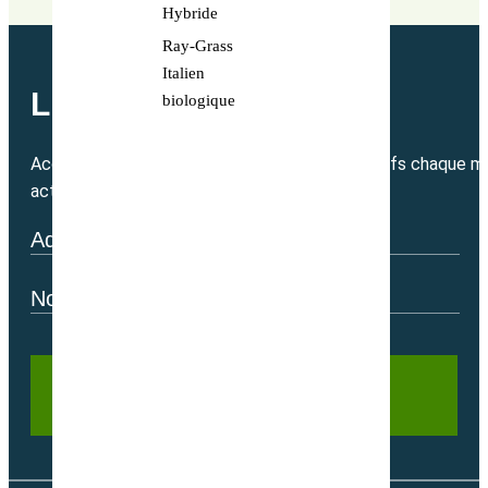
Hybride
Ray-Grass
Italien
LETTRE MENSUELLE
biologique
Accédez directement à nos bons plans exclusifs chaque mo
actualité.