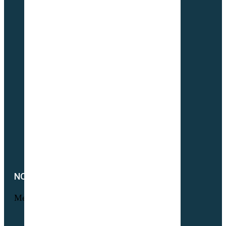
Maraichage
Pâtures & Fourrages
Apiculture & Jachère
Prairies Équines
Gazons
Interculture (CIPAN)
Mélange à la carte
Semences Equivert bio
Semences bio Viticulture
Engrais verts bio
Parcours volaille bio
Semences fourragères bio
NOTRE SOCIÉTÉ
Menu
Foire aux questions