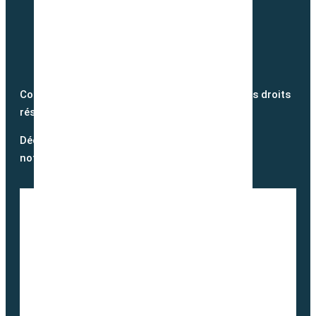
Copyright @2026 semence-biologique.fr – Tous droits
réservés – Réalisé par
Partner Web
Découvrez notre blog et suivez
notre actualité