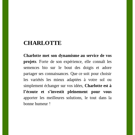
LÉGUMINEUSES
FOURRAGÈRES
Luzerne
CHARLOTTE
biologique
Sainfoin,
Charlotte met son dynamisme au service de vos
projets
. Forte de son expérience, elle connaît les
Mélilot,
semences bio sur le bout des doigts et adore
Séradelle &
partager ses connaissances. Que ce soit pour choisir
Cameline
les variétés les mieux adaptées à votre sol ou
simplement échanger sur vos idées,
Charlotte est à
Trèfle blanc
l’écoute et s’investit pleinement pour vous
Trèfle
apporter les meilleures solutions, le tout dans la
d’Alexandrie
bonne humeur !
Trèfle hybride
Trèfle
incarnat