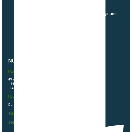
Adresses
Nos tarifs de transport de semences Biologiques
Livraisons
Nos conditions générales de ventes
Politique de confidentialité
Politique de cookies (UE)
NOUS CONTACTER
Partner & Co SAS
49 avenue du Général de Gaulle
44500 La Baule Escoublac
France
Horaires
Du Lundi au vendredi 09h00-12h00 / 13h30-16h00
+33(0)2 40 23 63 24
sembio@partnerandco.fr