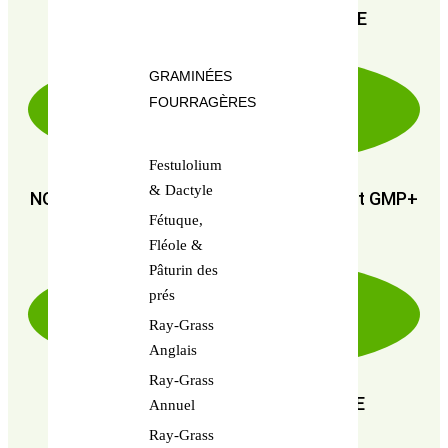
PAIEMENT SÉCURISÉ 100% FIABLE
GRAMINÉES
FOURRAGÈRES
Festulolium
& Dactyle
NOUS SOMMES CERTIFIÉS : GMP+ FSA et GMP+
Fétuque,
FRA
Fléole &
Pâturin des
prés
Ray-Grass
Anglais
Ray-Grass
EN RECHERCHE PERPÉTUELLE DE
Annuel
PERFORMANCE
Ray-Grass