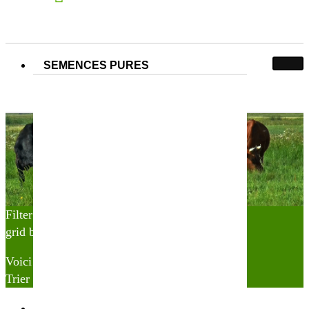
SEMENCES PURES
N° Partner&Co :
170000117
170000117
Accueil
Produit N° Partner&Co
170000117
Filter
grid button
list button
Voici le seul résultat
Trier par