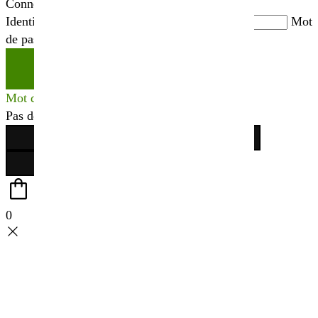
Connexion
Identifiant ou adresse mail
*
Mot
de passe
*
Se connecter
Mot de passe perdu ?
Pas de compte ?
Créer votre espace
0