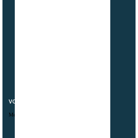
L’histoire Sembio
Origine de nos sociétés
À propos de Partner & Co
Nos certificats biologiques
Attestation GNIS – Partner & Co
Notre actualité
Notre catalogue
Petit lexique du parfait semencier bio
Newsletter
Notre démarche RSE
Nous contacter
VOTRE COMPTE
Menu
Informations personnelles
Commandes