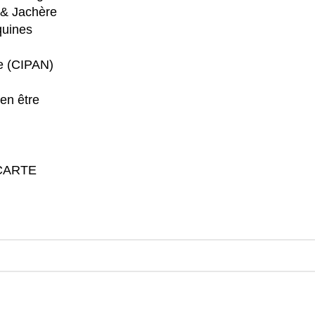
 & Jachère
quines
re (CIPAN)
en être
CARTE