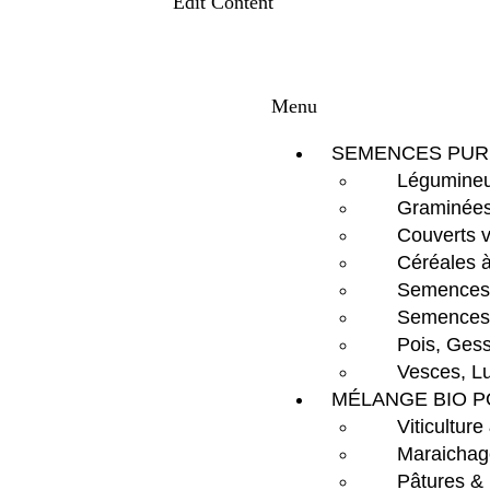
Edit Content
Menu
SEMENCES PUR
Légumineu
Graminées
Couverts 
Céréales à
Semences d
Semences 
Pois, Gess
Vesces, Lu
MÉLANGE BIO P
Viticulture
Maraichag
Pâtures &