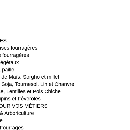
ES
ses fourragères
 fourragères
végétaux
 paille
e Maïs, Sorgho et millet
Soja, Tournesol, Lin et Chanvre
e, Lentilles et Pois Chiche
pins et Féveroles
OUR VOS MÉTIERS
 & Arboriculture
e
 Fourrages