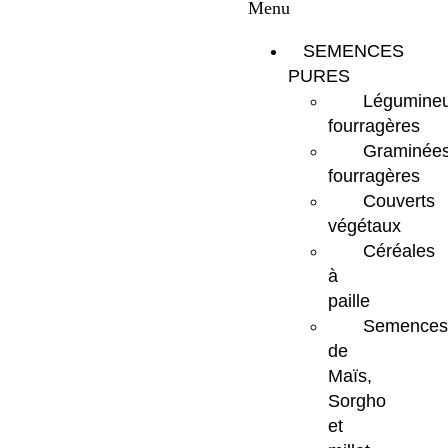
Menu
SEMENCES
PURES
Légumine
fourragères
Graminée
fourragères
Couverts
végétaux
Céréales
à
paille
Semences
de
Maïs,
Sorgho
et