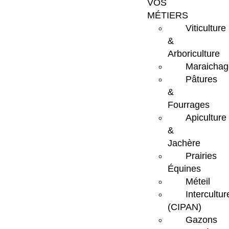
VOS
MÉTIERS
Viticulture
&
Arboriculture
Maraichag
Pâtures
&
Fourrages
Apiculture
&
Jachère
Prairies
Équines
Méteil
Intercultur
(CIPAN)
Gazons