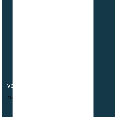
L’histoire Sembio
Origine de nos sociétés
À propos de Partner & Co
Nos certificats biologiques
Attestation GNIS – Partner & Co
Notre actualité
Notre catalogue
Petit lexique du parfait semencier bio
Newsletter
Notre démarche RSE
Nous contacter
VOTRE COMPTE
Menu
Informations personnelles
Commandes