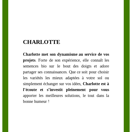
LÉGUMINEUSES
FOURRAGÈRES
Luzerne
CHARLOTTE
biologique
Sainfoin,
Charlotte met son dynamisme au service de vos
projets
. Forte de son expérience, elle connaît les
Mélilot,
semences bio sur le bout des doigts et adore
Séradelle &
partager ses connaissances. Que ce soit pour choisir
Cameline
les variétés les mieux adaptées à votre sol ou
simplement échanger sur vos idées,
Charlotte est à
Trèfle blanc
l’écoute et s’investit pleinement pour vous
Trèfle
apporter les meilleures solutions, le tout dans la
d’Alexandrie
bonne humeur !
Trèfle hybride
Trèfle
incarnat