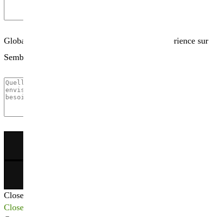
Globalement, comment évaluez-vous votre expérience sur
Sembio.fr ?
×
Close
Close