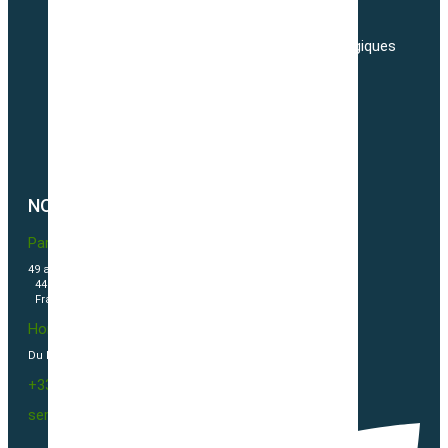
Adresses
Nos tarifs de transport de semences Biologiques
Livraisons
Nos conditions générales de ventes
Politique de confidentialité
Politique de cookies (UE)
NOUS CONTACTER
Partner & Co SAS
49 avenue du Général de Gaulle
44500 La Baule Escoublac
France
Horaires
Du Lundi au vendredi 09h00-12h00 / 13h30-16h00
+33(0)2 40 23 63 24
sembio@partnerandco.fr