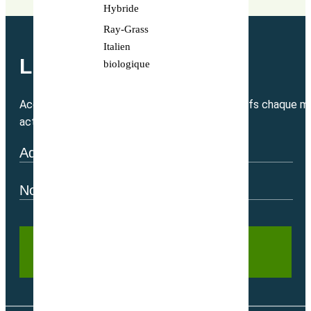
Hybride
Ray-Grass
Italien
LETTRE MENSUELLE
biologique
Accédez directement à nos bons plans exclusifs chaque mo
actualité.