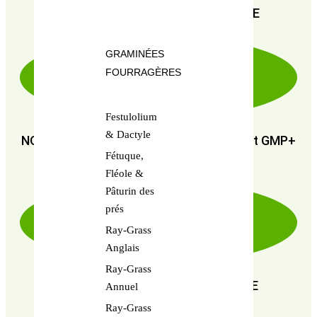
PAIEMENT SÉCURISÉ 100% FIABLE
GRAMINÉES
FOURRAGÈRES
Festulolium
& Dactyle
NOUS SOMMES CERTIFIÉS : GMP+ FSA et GMP+
Fétuque,
FRA
Fléole &
Pâturin des
prés
Ray-Grass
Anglais
Ray-Grass
EN RECHERCHE PERPÉTUELLE DE
Annuel
PERFORMANCE
Ray-Grass