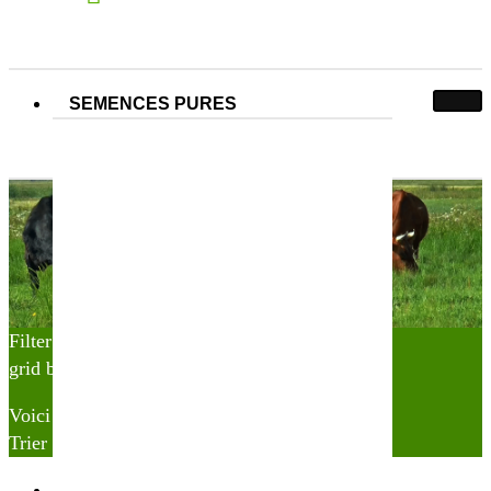
SEMENCES PURES
N° Partner&Co :
150000013
150000013
Accueil
Produit N° Partner&Co
150000013
Filter
grid button
list button
Voici le seul résultat
Trier par