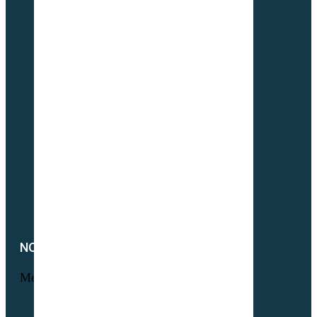
Maraichage
Pâtures & Fourrages
Apiculture & Jachère
Prairies Équines
Gazons
Interculture (CIPAN)
Mélange à la carte
Semences Equivert bio
Semences bio Viticulture
Engrais verts bio
Parcours volaille bio
Semences fourragères bio
NOTRE SOCIÉTÉ
Menu
Foire aux questions