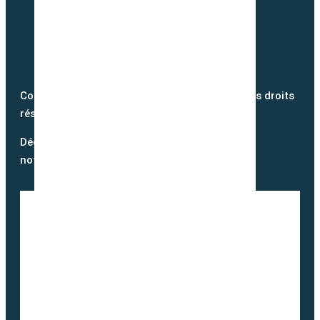
Copyright @2026 semence-biologique.fr – Tous droits
réservés – Réalisé par
Partner Web
Découvrez notre blog et suivez
notre actualité