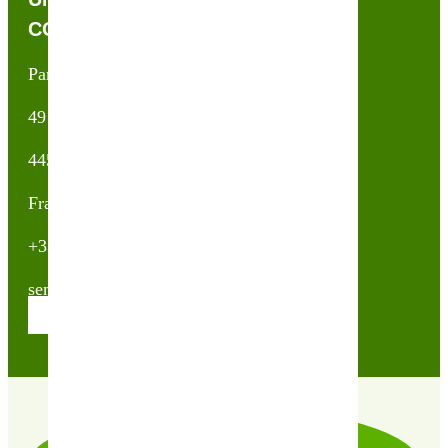
CONTACTEZ-NOUS !
Partner & Co SAS
49 avenue du Général de Gaulle
44500 La Baule Escoublac
France
+33(0)2 40 23 63 24
sembio@partnerandco.fr
Contactez nos conseillères