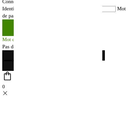
Connexion
Identifiant ou adresse mail
*
Mot
de passe
*
Se connecter
Mot de passe perdu ?
Pas de compte ?
Créer votre espace
0