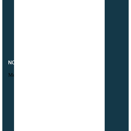
Interculture (CIPAN)
Mélange à la carte
Semences Equivert bio
Semences bio Viticulture
Engrais verts bio
Parcours volaille bio
Semences fourragères bio
NOTRE SOCIÉTÉ
Menu
Foire aux questions
L’histoire Sembio
Origine de nos sociétés
À propos de Partner & Co
Nos certificats biologiques
Attestation GNIS – Partner & Co