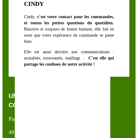
CINDY
Cindy,
c’est votre contact pour les commandes,
et toutes les petites questions du quotidien
.
Réactive et toujours de bonne humeur, elle fait en
sorte que votre expérience de commande se passe
bien.
Elle est aussi derrière nos communications :
actualités, nouveautés, mailings …
C’est elle qui
partage les coulisses de notre activité !
UNE QUESTION, UN CONSEIL ?
CONTACTEZ-NOUS !
Partner & Co SAS
49 avenue du Général de Gaulle