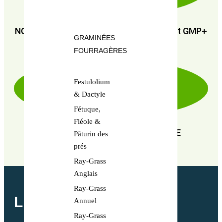
NOUS SOMMES CERTIFIÉS : GMP+ FSA et GMP+
GRAMINÉES
FRA
FOURRAGÈRES
Festulolium
& Dactyle
Fétuque,
Fléole &
EN RECHERCHE PERPÉTUELLE DE
Pâturin des
PERFORMANCE
prés
Ray-Grass
Anglais
Ray-Grass
LETTRE MENSUELLE
Annuel
Ray-Grass