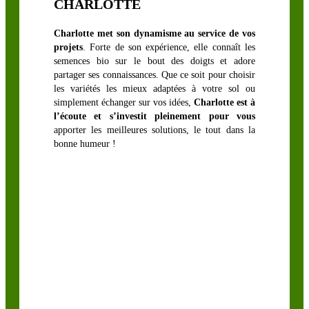
CHARLOTTE
LÉGUMINEUSES
Charlotte met son dynamisme au service de vos
FOURRAGÈRES
projets
. Forte de son expérience, elle connaît les
semences bio sur le bout des doigts et adore
partager ses connaissances. Que ce soit pour choisir
Luzerne
les variétés les mieux adaptées à votre sol ou
simplement échanger sur vos idées,
Charlotte est à
biologique
l’écoute et s’investit pleinement pour vous
Sainfoin,
apporter les meilleures solutions, le tout dans la
Mélilot,
bonne humeur !
Séradelle &
Cameline
Trèfle blanc
Trèfle
d’Alexandrie
Trèfle hybride
Trèfle
incarnat