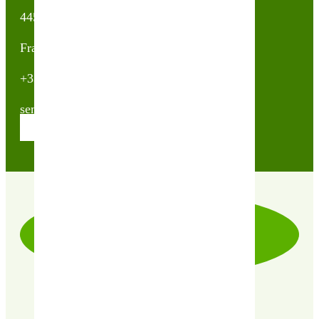
44500 La Baule Escoublac
France
+33(0)2 40 23 63 24
sembio@partnerandco.fr
Contactez nos conseillères
LIVRAISON RAPIDE & SOIGNÉE