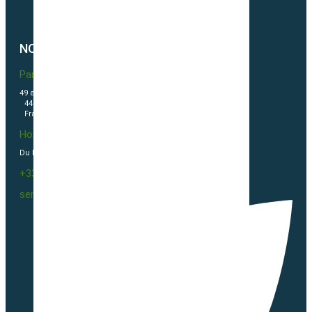
Politique de cookies (UE)
NOUS CONTACTER
Partner & Co SAS
49 avenue du Général de Gaulle
44500 La Baule Escoublac
France
Horaires
Du Lundi au vendredi 09h00-12h00 / 13h30-16h00
+33(0)2 40 23 63 24
sembio@partnerandco.fr