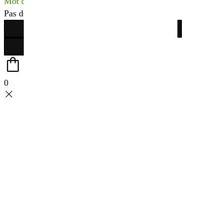
Mot de passe perdu ?
Pas de compte ?
Créer votre espace
0