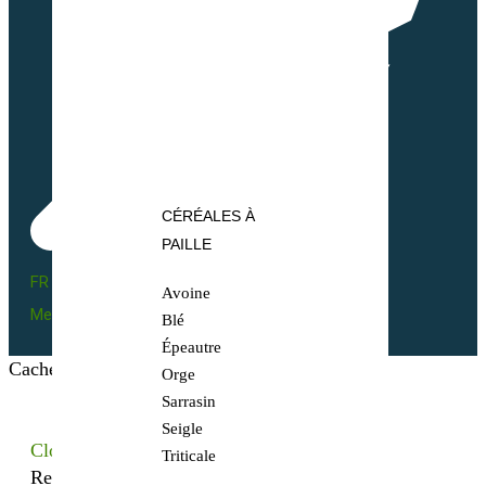
CÉRÉALES À
PAILLE
FR BIO 10 - 66055
Avoine
Mentions légales
Blé
Épeautre
Cacher les filtres
Orge
Sarrasin
Seigle
Close
Triticale
Recherchez votre semence bio