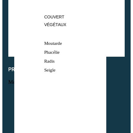
COUVERT
VÉGÉTAUX
Moutarde
Phacélie
Radis
PRODUITS
Seigle
Menu
Maraichage
Pâtures & Fourrages
Apiculture & Jachère
Prairies Équines
Gazons