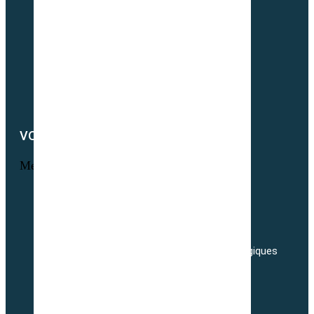
Notre actualité
Notre catalogue
Petit lexique du parfait semencier bio
Newsletter
Notre démarche RSE
Nous contacter
VOTRE COMPTE
Menu
Informations personnelles
Commandes
Adresses
Nos tarifs de transport de semences Biologiques
Livraisons
Nos conditions générales de ventes
Politique de confidentialité