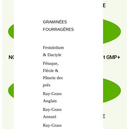
PAIEMENT SÉCURISÉ 100% FIABLE
GRAMINÉES
FOURRAGÈRES
Festulolium
& Dactyle
NOUS SOMMES CERTIFIÉS : GMP+ FSA et GMP+
Fétuque,
FRA
Fléole &
Pâturin des
prés
Ray-Grass
Anglais
Ray-Grass
EN RECHERCHE PERPÉTUELLE DE
Annuel
PERFORMANCE
Ray-Grass