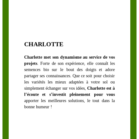
LÉGUMINEUSES
FOURRAGÈRES
Luzerne
CHARLOTTE
biologique
Sainfoin,
Charlotte met son dynamisme au service de vos
projets
. Forte de son expérience, elle connaît les
Mélilot,
semences bio sur le bout des doigts et adore
Séradelle &
partager ses connaissances. Que ce soit pour choisir
Cameline
les variétés les mieux adaptées à votre sol ou
simplement échanger sur vos idées,
Charlotte est à
Trèfle blanc
l’écoute et s’investit pleinement pour vous
Trèfle
apporter les meilleures solutions, le tout dans la
d’Alexandrie
bonne humeur !
Trèfle hybride
Trèfle
incarnat