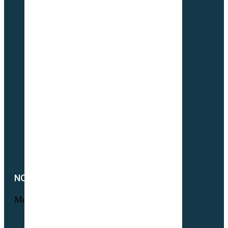
Maraichage
Pâtures & Fourrages
Apiculture & Jachère
Prairies Équines
Gazons
Interculture (CIPAN)
Mélange à la carte
Semences Equivert bio
Semences bio Viticulture
Engrais verts bio
Parcours volaille bio
Semences fourragères bio
NOTRE SOCIÉTÉ
Menu
Foire aux questions