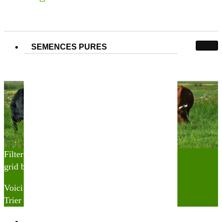
SEMENCES PURES
N° Partner&Co :
110100008
110100008
Accueil
Produit N° Partner&Co
110100008
Filter
grid button
list button
Voici le seul résultat
Trier par