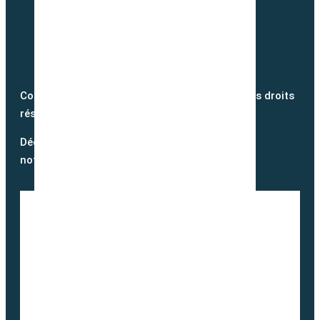
Copyright @2026 semence-biologique.fr – Tous droits
réservés – Réalisé par
Partner Web
Découvrez notre blog et suivez
notre actualité