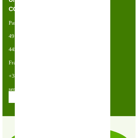
CONTACTEZ-NOUS !
Partner & Co SAS
49 avenue du Général de Gaulle
44500 La Baule Escoublac
France
+33(0)2 40 23 63 24
sembio@partnerandco.fr
Contactez nos conseillères