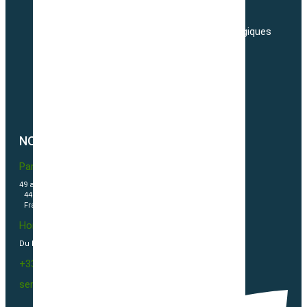
Adresses
Nos tarifs de transport de semences Biologiques
Livraisons
Nos conditions générales de ventes
Politique de confidentialité
Politique de cookies (UE)
NOUS CONTACTER
Partner & Co SAS
49 avenue du Général de Gaulle
44500 La Baule Escoublac
France
Horaires
Du Lundi au vendredi 09h00-12h00 / 13h30-16h00
+33(0)2 40 23 63 24
sembio@partnerandco.fr