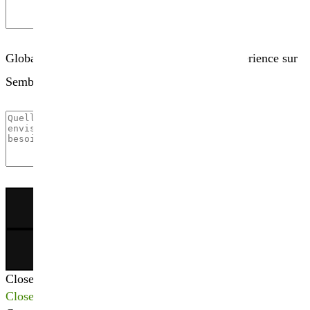
Globalement, comment évaluez-vous votre expérience sur
Sembio.fr ?
×
Close
Close