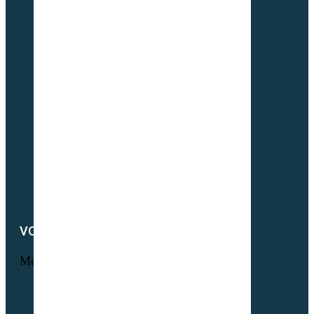
L’histoire Sembio
Origine de nos sociétés
À propos de Partner & Co
Nos certificats biologiques
Attestation GNIS – Partner & Co
Notre actualité
Notre catalogue
Petit lexique du parfait semencier bio
Newsletter
Notre démarche RSE
Nous contacter
VOTRE COMPTE
Menu
Informations personnelles
Commandes