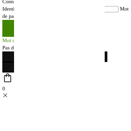
Connexion
Identifiant ou adresse mail
*
Mot
de passe
*
Se connecter
Mot de passe perdu ?
Pas de compte ?
Créer votre espace
0