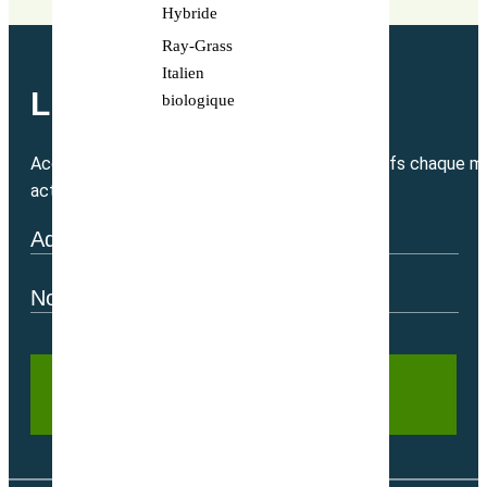
Hybride
Ray-Grass
Italien
LETTRE MENSUELLE
biologique
Accédez directement à nos bons plans exclusifs chaque mo
actualité.