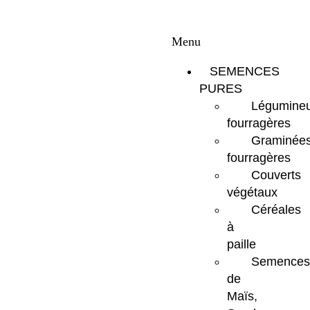
Menu
SEMENCES
PURES
Légumine
fourragères
Graminée
fourragères
Couverts
végétaux
Céréales
à
paille
Semences
de
Maïs,