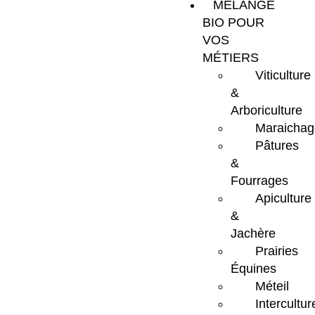
MÉLANGE
BIO POUR
VOS
MÉTIERS
Viticulture
&
Arboriculture
Maraichag
Pâtures
&
Fourrages
Apiculture
&
Jachère
Prairies
Équines
Méteil
Intercultur