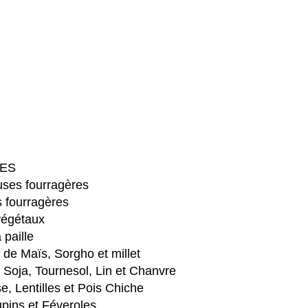
ES
ses fourragères
 fourragères
végétaux
 paille
e Maïs, Sorgho et millet
Soja, Tournesol, Lin et Chanvre
e, Lentilles et Pois Chiche
pins et Féveroles