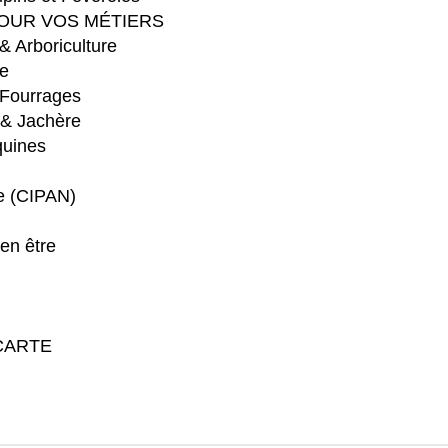
OUR VOS MÉTIERS
 & Arboriculture
e
 Fourrages
 & Jachère
quines
re (CIPAN)
en être
CARTE