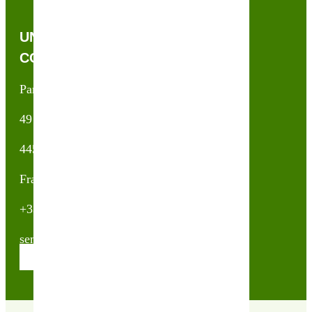
UNE QUESTION, UN CONSEIL ?
CONTACTEZ-NOUS !
Partner & Co SAS
49 avenue du Général de Gaulle
44500 La Baule Escoublac
France
+33(0)2 40 23 63 24
sembio@partnerandco.fr
Contactez nos conseillères