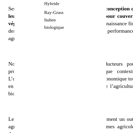
Hybride
Sembio accompagne les agriculteurs dans la
conception 
Ray-Grass
leurs mélanges de semences biologiques pour couver
Italien
végétaux.
Notre expertise repose sur une connaissance fi
biologique
des espèces, de leurs interactions et de leurs performanc
agronomiques.
Nous travaillons au plus près des producteurs po
proposer des solutions adaptées à chaque context
L’objectif est d’optimiser la performance agronomique to
en respectant les principes fondamentaux de l’agricultu
biologique.
Les couverts végétaux bio ne sont pas seulement un out
agronomique : ils sont un pilier des systèmes agricol