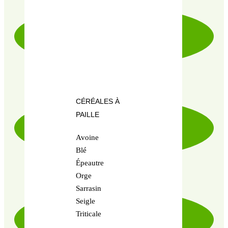
LIVRAISON RAPIDE & SOIGNÉE
CÉRÉALES À
PAILLE
Avoine
Blé
Épeautre
PRODUITS CERTIFIÉ 100% BIO
Orge
Sarrasin
Seigle
Triticale