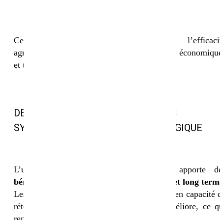
biodiversité, couverture rapide)
durée d’implantation du couvert
Cette approche permet d’optimiser l’efficaci
agronomique tout en intégrant les contraintes économiqu
et techniques des exploitations.
DES BÉNÉFICES DIRECTS POUR LES
SYSTÈMES EN AGRICULTURE BIOLOGIQUE
L’utilisation de couverts végétaux bio apporte d
bénéfices concrets et mesurables à moyen et long term
Les sols gagnent en fertilité, en résilience et en capacité 
rétention d’eau. La matière organique s’améliore, ce q
renforce la productivité globale des parcelles.