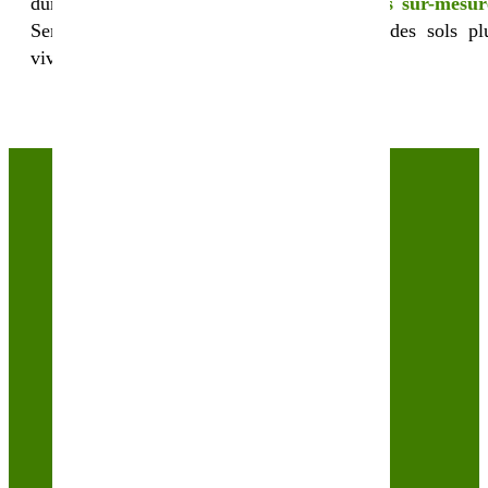
durables de demain. Grâce à des
mélanges sur-mesur
Sembio accompagne les producteurs vers des sols pl
vivants, plus fertiles et plus résilients.