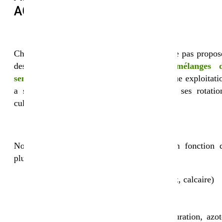
AGRICULTEURS BIO
Chez Sembio, nous avons fait le choix de ne pas propos
des solutions standardisées, mais des
mélanges 
semences biologiques personnalisés
. Chaque exploitati
a ses propres contraintes pédoclimatiques, ses rotatio
culturales et ses objectifs agronomiques.
Nos couverts végétaux bio sont conçus en fonction 
plusieurs critères :
type de sol (argileux, limoneux, sableux, calcaire)
climat et zone géographique
culture précédente et culture suivante
objectif agronomique principal (structuration, azot