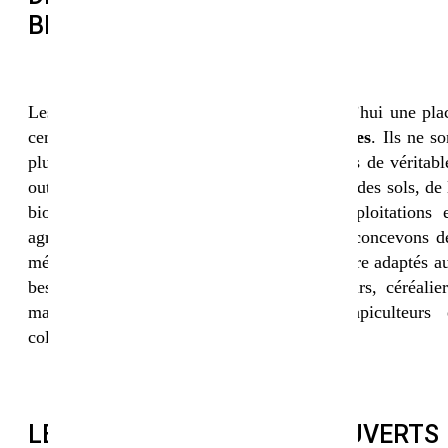
BIOLOGIQUE
Les couverts végétaux bio occupent aujourd’hui une pla
centrale dans les
systèmes agricoles durables
. Ils ne so
plus de simples cultures intermédiaires, mais de véritabl
outils agronomiques au service de la fertilité des sols, de 
biodiversité et de la performance des exploitations 
agriculture biologique. Chez Sembio, nous concevons d
mélanges de semences biologiques sur-mesure adaptés a
besoins spécifiques des agriculteurs, éleveurs, céréalier
maraîchers, viticulteurs, arboriculteurs, apiculteurs 
collectivités engagés dans le bio.
LE RÔLE ESSENTIEL DES COUVERTS