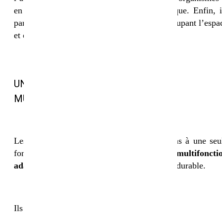
en augmentant la teneur en matière organique. Enfin, i
participent à la gestion des adventices en occupant l’espa
et en limitant leur développement.
UNE SOLUTION AGRONOMIQUE
MULTIFONCTION
Les couverts végétaux bio ne se limitent pas à une seu
fonction. Ils constituent une
solution multifoncti
adaptée aux enjeux actuels
de l’agriculture durable.
Ils permettent notamment de :