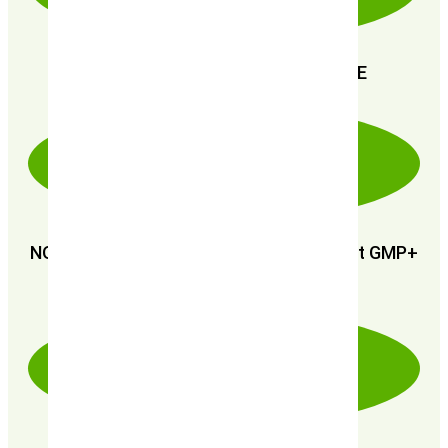
PAIEMENT SÉCURISÉ 100% FIABLE
NOUS SOMMES CERTIFIÉS : GMP+ FSA et GMP+
FRA