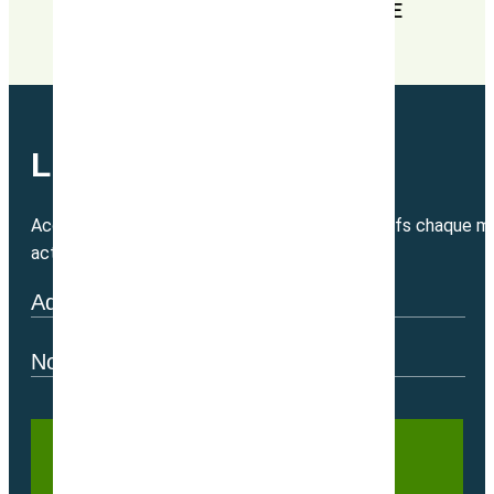
EN RECHERCHE PERPÉTUELLE DE
PERFORMANCE
LETTRE MENSUELLE
Accédez directement à nos bons plans exclusifs chaque mo
actualité.