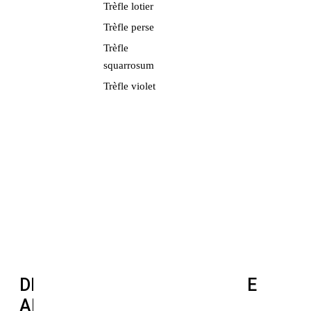
Trèfle lotier
Trèfle perse
Trèfle
squarrosum
Trèfle violet
DES MÉLANGES SUR-MESURE
ADAPTÉS AUX BESOINS DES