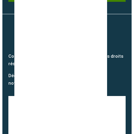
Copyright @2026 semence-biologique.fr – Tous droits
réservés – Réalisé par
Partner Web
Découvrez notre blog et suivez
notre actualité