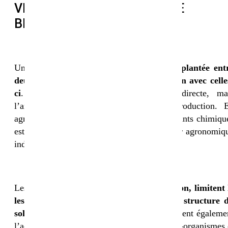
VÉGÉTAUX EN AGRICULTURE
BIOLOGIQUE
Un couvert végétal bio est une
culture implantée ent
deux cultures principales ou en association avec celle
ci
. Son objectif n’est pas la récolte directe, ma
l’amélioration globale du système de production. 
agriculture biologique, où l’utilisation d’intrants chimiqu
est exclue, ces couverts deviennent un levier agronomiq
indispensable.
Les couverts
protègent le sol contre l’érosion, limitent 
lessivage des nutriments et améliorent la structure 
sol
grâce à leur système racinaire. Ils favorisent égaleme
l’activité biologique en nourrissant les micro-organismes 