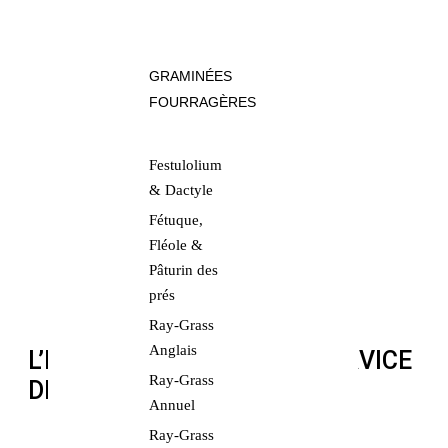
GRAMINÉES
FOURRAGÈRES
Festulolium
& Dactyle
Fétuque,
Fléole &
Pâturin des
prés
Ray-Grass
Anglais
L’EXPERTISE SEMBIO AU SERVICE
Ray-Grass
DES AGRICULTEURS BIO
Annuel
Ray-Grass