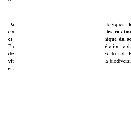
Dans les systèmes de grandes cultures biologiques, l
couverts permettent également de
sécuriser les rotatio
et de réduire les besoins en travail mécanique du so
En maraîchage bio, ils contribuent à la régénération rapi
des planches et à la limitation des maladies du sol. 
viticulture et en arboriculture, ils favorisent la biodiversi
et améliorent la portance des sols.