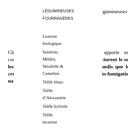
améliorer la fertilité naturelle des sols
fixer l’azote atmosphérique grâce aux légumineuses
LÉGUMINEUSES
structurer les sols en profondeur
FOURRAGÈRES
favoriser la biodiversité fonctionnelle
réduire la pression des adventices
Luzerne
limiter l’érosion hydrique et éolienne
biologique
Chaque espèce composant un couvert apporte u
Sainfoin,
contribution spécifique.
Les graminées structurent le so
Mélilot,
les légumineuses enrichissent en azote, tandis que l
Séradelle &
crucifères peuvent jouer un rôle de bio-fumigati
Cameline
naturelle
.
Trèfle blanc
Trèfle
d’Alexandrie
Trèfle hybride
Trèfle
incarnat