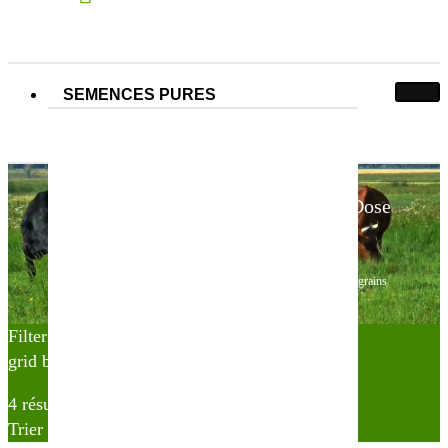
SEMENCES PURES
Choisissez votre conditionnement :
Dose
50.000 grains
Dose 50.000 grains
Accueil
Produit Choisissez votre conditionnement
Dose 50.000 grains
Filter
grid button
list button
4 résultats affichés
Trier par