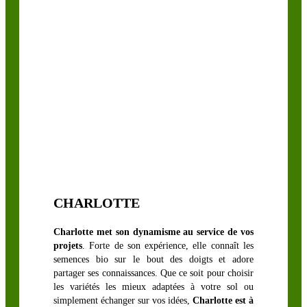
LÉGUMINEUSES
FOURRAGÈRES
Luzerne
biologique
Sainfoin,
Mélilot,
Séradelle &
Cameline
Trèfle blanc
CHARLOTTE
Trèfle
Charlotte met son dynamisme au service de vos
d’Alexandrie
projets
. Forte de son expérience, elle connaît les
Trèfle hybride
semences bio sur le bout des doigts et adore
partager ses connaissances. Que ce soit pour choisir
Trèfle
les variétés les mieux adaptées à votre sol ou
incarnat
simplement échanger sur vos idées,
Charlotte est à