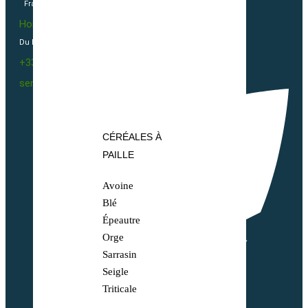
France
Horaires
Du Lundi au vendredi 09h00-12h00 / 13h30-16h00
+33(0)2 40 23 63 24
sembio@partnerandco.fr
CÉRÉALES À
PAILLE
Avoine
Blé
Épeautre
Orge
Sarrasin
Seigle
Triticale