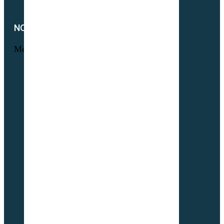
NOTRE SOCIÉTÉ
Menu
Foire aux questions
L’histoire Sembio
Origine de nos sociétés
À propos de Partner & Co
Nos certificats biologiques
Attestation GNIS – Partner & Co
Notre actualité
Notre catalogue
Petit lexique du parfait semencier bio
Newsletter
Notre démarche RSE
Nous contacter