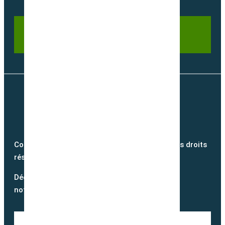
Copyright @2026 semence-biologique.fr – Tous droits
réservés – Réalisé par
Partner Web
Découvrez notre blog et suivez
notre actualité