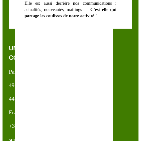
Elle est aussi derrière nos communications :
actualités, nouveautés, mailings …
C’est elle qui
partage les coulisses de notre activité !
UNE QUESTION, UN CONSEIL ?
CONTACTEZ-NOUS !
Partner & Co SAS
49 avenue du Général de Gaulle
44500 La Baule Escoublac
France
+33(0)2 40 23 63 24
sembio@partnerandco.fr