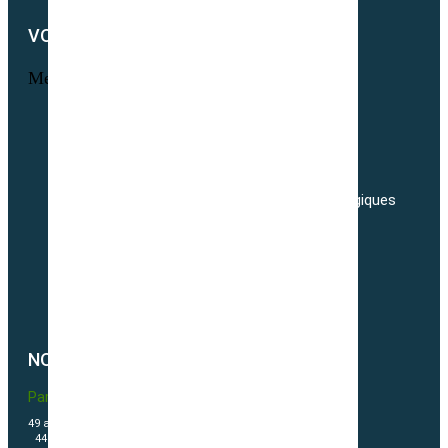
VOTRE COMPTE
Menu
Informations personnelles
Commandes
Adresses
Nos tarifs de transport de semences Biologiques
Livraisons
Nos conditions générales de ventes
Politique de confidentialité
Politique de cookies (UE)
NOUS CONTACTER
Partner & Co SAS
49 avenue du Général de Gaulle
44500 La Baule Escoublac