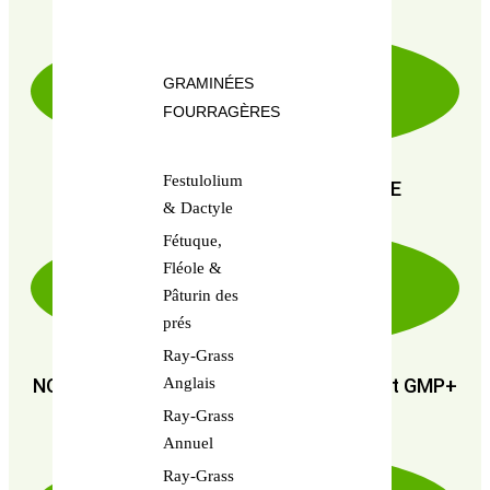
GRAMINÉES
FOURRAGÈRES
Festulolium
PAIEMENT SÉCURISÉ 100% FIABLE
& Dactyle
Fétuque,
Fléole &
Pâturin des
prés
Ray-Grass
NOUS SOMMES CERTIFIÉS : GMP+ FSA et GMP+
Anglais
FRA
Ray-Grass
Annuel
Ray-Grass