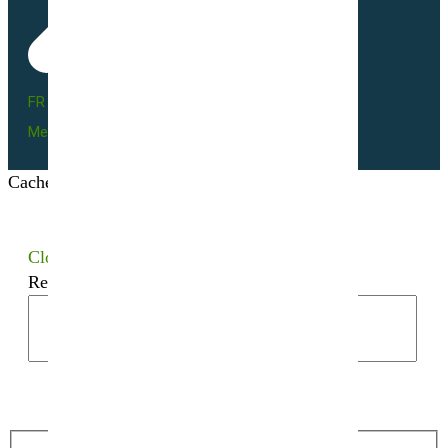
FR BIO 10 - 66055
Mentions légales
Cacher les filtres
Close
Recherchez votre semence bio