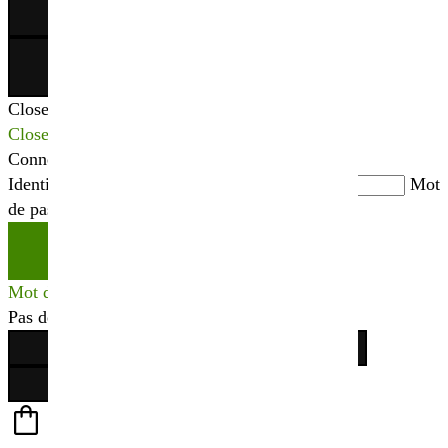
×
Close
Close
Connexion
Identifiant ou adresse mail
*
Mot
de passe
*
Se connecter
Mot de passe perdu ?
Pas de compte ?
Créer votre espace