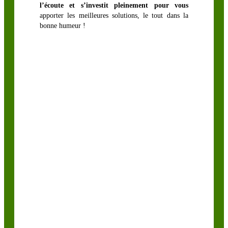
Trèfle lotier
l’écoute et s’investit pleinement pour vous
apporter les meilleures solutions, le tout dans la
Trèfle perse
bonne humeur !
Trèfle
squarrosum
Trèfle violet